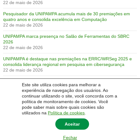
22 de maio de 2026
Pesquisador da UNIPAMPA acumula mais de 30 premiações em
quatro anos e consolida excelência em Computação
22 de maio de 2026
UNIPAMPA marca presença no Salão de Ferramentas do SBRC
2026
22 de maio de 2026
UNIPAMPA é destaque nas premiações na ERRC/WRSeg 2025 e
consolida liderança regional em pesquisa em cibersegurança
22 de maio de 2026
UNIPAMPA conquista 3 premiações e publica 15 trabalhos no
Este site utiliza cookies para melhorar a
SBSeg25
experiência de navegação dos usuários. Ao
22 de maio de 2026
continuar utilizando o site, você concorda com a
política de monitoramento de cookies. Você
Premiações no SBSeg 2024!
pode saber mais sobre quais cookies são
4 de outubro de 2024
utilizados na
Política de cookies
.
Aceitar
Fechar
© 2014 Universidade Federal do Pampa - UNIPAMPA