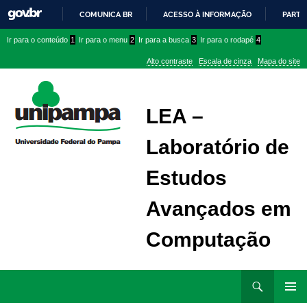
COMUNICA BR
ACESSO À INFORMAÇÃO
PARTI
IR
Ir
Ir
Ir
Ir para o conteúdo
1
Ir para o menu
2
Ir para a busca
3
Ir para o rodapé
4
PARA
para
para
para
O
Alto contraste
Escala de cinza
Mapa do site
CONTEÚDO
conteúdo
menu
menu
superior
lateral
LEA –
Laboratório de
Estudos
Avançados em
Computação
Ir
Pesquisar
para