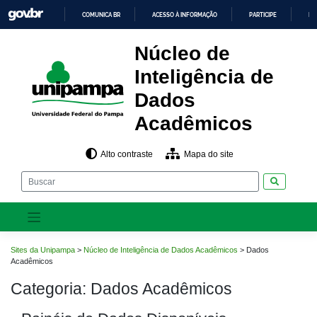
Pular
COMUNICA BR
ACESSO À INFORMAÇÃO
PARTICIPE
LE
para
o
IR
PARA
conteúdo
Núcleo de
O
CONTEÚDO
Inteligência de
Dados
Acadêmicos
Alto contraste
Mapa do site
Pesquisar
Sites da Unipampa
>
Núcleo de Inteligência de Dados Acadêmicos
>
Dados
Acadêmicos
Categoria:
Dados Acadêmicos