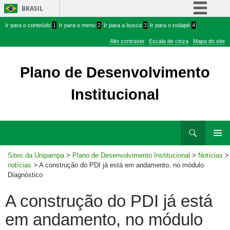
BRASIL
Ir
Ir
Simplifique!
Ir para o conteúdo
1
Ir para o menu
2
Ir para a busca
3
Ir para o rodapé
4
para
para
Comunica BR
Alto contraste
Escala de cinza
Mapa do site
conteúdo
menu
Participe
superior
Plano de Desenvolvimento
Acesso à informação
Institucional
Legislação
Canais
Ir
Pesquisar
para
MENU
rodapé
Sites da Unipampa
>
Plano de Desenvolvimento Institucional
>
Notícias
>
PRINCI
notícias
> A construção do PDI já está em andamento, no módulo
Diagnóstico
A construção do PDI já está
em andamento, no módulo