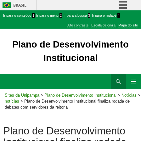
BRASIL
Ir
Ir
Simplifique!
Ir para o conteúdo
1
Ir para o menu
2
Ir para a busca
3
Ir para o rodapé
4
para
para
Comunica BR
Alto contraste
Escala de cinza
Mapa do site
conteúdo
menu
Participe
superior
Plano de Desenvolvimento
Acesso à informação
Institucional
Legislação
Canais
Ir
Pesquisar
para
MENU
rodapé
Sites da Unipampa
>
Plano de Desenvolvimento Institucional
>
Notícias
>
PRINCI
notícias
> Plano de Desenvolvimento Institucional finaliza rodada de
debates com servidores da reitoria
Plano de Desenvolvimento