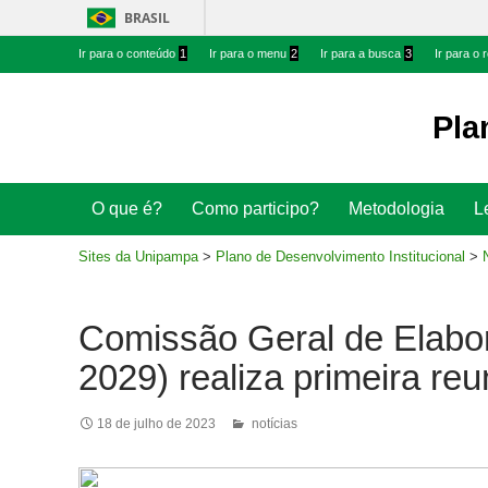
BRASIL
Ir
Ir
Ir para o conteúdo
1
Ir para o menu
2
Ir para a busca
3
Ir para o
para
para
conteúdo
menu
Pla
superior
Ir
Pesquisar
O que é?
Como participo?
Metodologia
L
para
rodapé
Sites da Unipampa
>
Plano de Desenvolvimento Institucional
>
Comissão Geral de Elabo
2029) realiza primeira reu
18 de julho de 2023
notícias