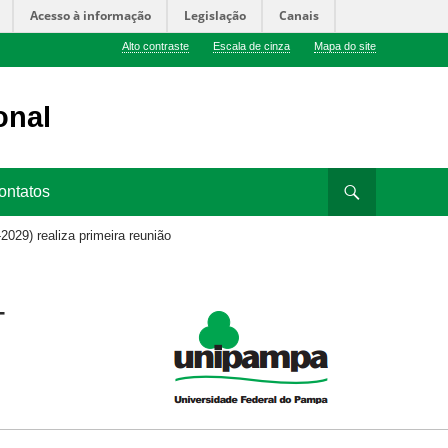
Acesso à informação
Legislação
Canais
Alto contraste
Escala de cinza
Mapa do site
onal
ontatos
29) realiza primeira reunião
-