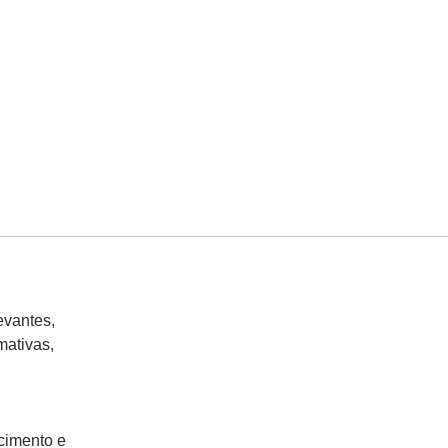
evantes,
mativas,
cimento e