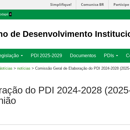
Simplifique!
Comunica BR
Participe
 rodapé
4
no de Desenvolvimento Instituci
egislação
PDI 2025-2029
Documentos
PDIs
C
Notícias
>
notícias
> Comissão Geral de Elaboração do PDI 2024-2028 (2025-20
ração do PDI 2024-2028 (2025
nião