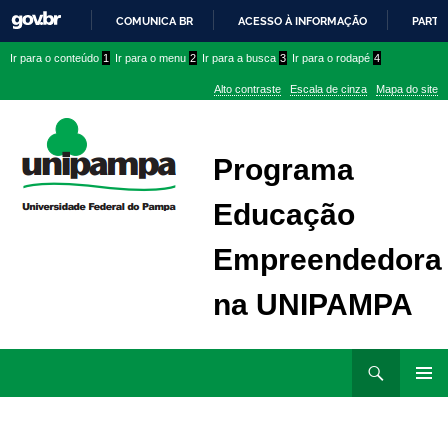
COMUNICA BR
ACESSO À INFORMAÇÃO
PARTI
IR
Ir
Ir
Ir
Ir para o conteúdo
1
Ir para o menu
2
Ir para a busca
3
Ir para o rodapé
4
PARA
para
para
para
O
Alto contraste
Escala de cinza
Mapa do site
CONTEÚDO
conteúdo
menu
menu
superior
lateral
Programa
Educação
Empreendedora
na UNIPAMPA
Ir
Pesquisar
para
MENU
rodapé
PRINCI