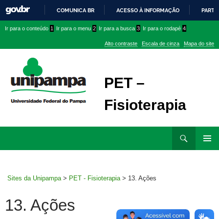
COMUNICA BR
ACESSO À INFORMAÇÃO
PARTI
IR
Ir
Ir
Ir
Ir para o conteúdo
1
Ir para o menu
2
Ir para a busca
3
Ir para o rodapé
4
PARA
para
para
para
O
Alto contraste
Escala de cinza
Mapa do site
CONTEÚDO
conteúdo
menu
menu
superior
lateral
PET –
Fisioterapia
Ir
Pesquisar
para
MENU
rodapé
PRINCI
Sites da Unipampa
>
PET - Fisioterapia
>
13. Ações
13. Ações