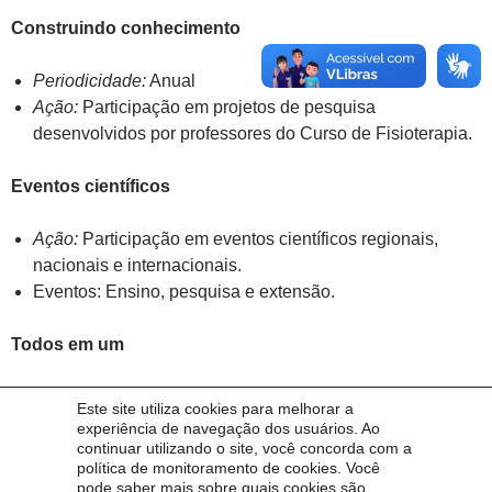
Construindo conhecimento
Periodicidade:
Anual
Ação:
Participação em projetos de pesquisa
desenvolvidos por professores do Curso de Fisioterapia.
Eventos científicos
Ação:
Participação em eventos científicos regionais,
nacionais e internacionais.
Eventos: Ensino, pesquisa e extensão.
Todos em um
Periodicidade:
Encerrado
Este site utiliza cookies para melhorar a
Ação:
Desenvolvimento de projeto de pesquisa sobre a
experiência de navegação dos usuários. Ao
continuar utilizando o site, você concorda com a
intervenção fisioterapêutica em pacientes do Programa
política de monitoramento de cookies. Você
de Saúde da Família – PSF – Município de Uruguaiana.
pode saber mais sobre quais cookies são