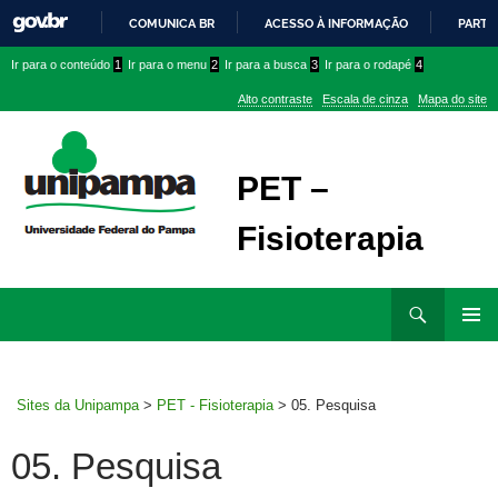
COMUNICA BR
ACESSO À INFORMAÇÃO
PARTI
IR
Ir
Ir
Ir
Ir para o conteúdo
1
Ir para o menu
2
Ir para a busca
3
Ir para o rodapé
4
PARA
para
para
para
O
Alto contraste
Escala de cinza
Mapa do site
CONTEÚDO
conteúdo
menu
menu
superior
lateral
PET –
Fisioterapia
Ir
Pesquisar
para
MENU
rodapé
PRINCI
Sites da Unipampa
>
PET - Fisioterapia
>
05. Pesquisa
05. Pesquisa