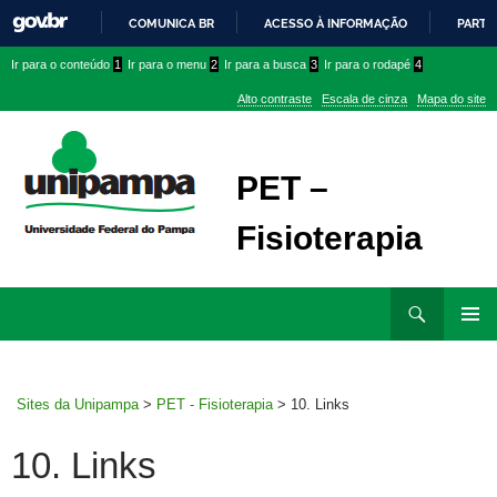
COMUNICA BR
ACESSO À INFORMAÇÃO
PARTI
IR
Ir
Ir
Ir
Ir para o conteúdo
1
Ir para o menu
2
Ir para a busca
3
Ir para o rodapé
4
PARA
para
para
para
O
Alto contraste
Escala de cinza
Mapa do site
CONTEÚDO
conteúdo
menu
menu
superior
lateral
PET –
Fisioterapia
Ir
Pesquisar
para
MENU
rodapé
PRINCI
Sites da Unipampa
>
PET - Fisioterapia
>
10. Links
10. Links