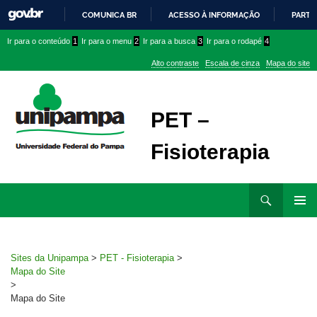
COMUNICA BR
ACESSO À INFORMAÇÃO
PARTI
IR
Ir
Ir
Ir
Ir para o conteúdo
1
Ir para o menu
2
Ir para a busca
3
Ir para o rodapé
4
PARA
para
para
para
O
Alto contraste
Escala de cinza
Mapa do site
CONTEÚDO
conteúdo
menu
menu
superior
lateral
PET –
Fisioterapia
Ir
Pesquisar
para
MENU
rodapé
PRINCI
Sites da Unipampa
>
PET - Fisioterapia
>
Mapa do Site
>
Mapa do Site