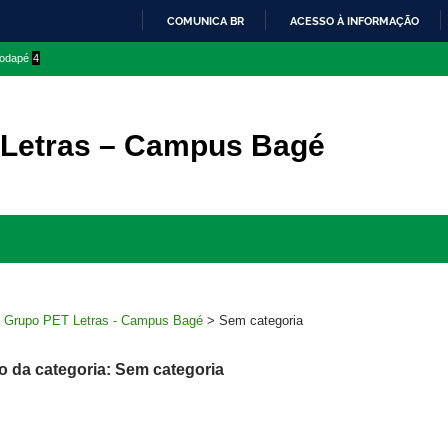
COMUNICA BR
ACESSO À INFORMAÇÃO
IR
 rodapé
4
PARA
O
CONTEÚDO
Letras – Campus Bagé
Ir
para
rodapé
>
Grupo PET Letras - Campus Bagé
>
Sem categoria
o da categoria: Sem categoria