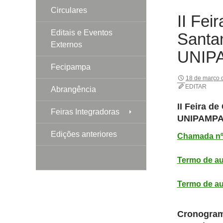
Circulares
II Fei
Editais e Eventos
Santa
Externos
UNIP
Fecipampa
18 de março 
EDITAR
Abrangência
II Feira d
Feiras Integradoras
UNIPAMP
Edições anteriores
Chamada nº
Termo de au
Termo de a
Cronograma