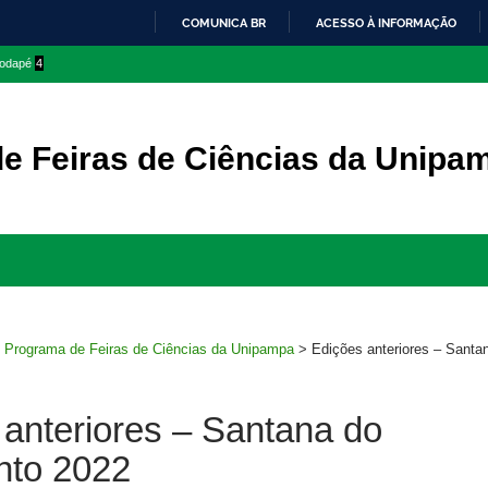
COMUNICA BR
ACESSO À INFORMAÇÃO
IR
 rodapé
4
PARA
O
CONTEÚDO
e Feiras de Ciências da Unipa
Ir
para
rodapé
>
Programa de Feiras de Ciências da Unipampa
>
Edições anteriores – Santa
anteriores – Santana do
nto 2022