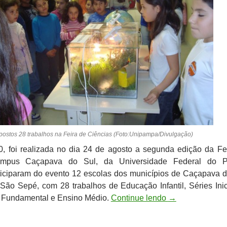
ostos 28 trabalhos na Feira de Ciências (Foto:Unipampa/Divulgação)
0, foi realizada no dia 24 de agosto a segunda edição da Fe
ampus Caçapava do Sul, da Universidade Federal do 
ticiparam do evento 12 escolas dos municípios de Caçapava d
São Sepé, com 28 trabalhos de Educação Infantil, Séries Inic
o Fundamental e Ensino Médio.
Continue lendo
→