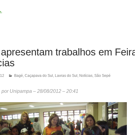
→
 apresentam trabalhos em Feir
cias
012
Bagé
,
Caçapava do Sul
,
Lavras do Sul
,
Notícias
,
São Sepé
a por Unipampa – 28/08/2012 – 20:41