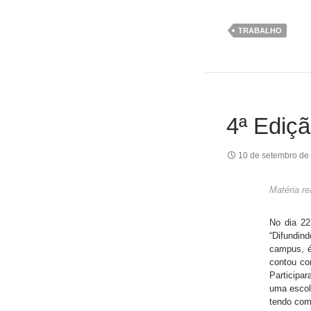
TRABALHO
4ª Ediçã
10 de setembro de
Matéria r
No dia 22
“Difundin
campus, é
contou co
Participa
uma escol
tendo com