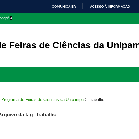
COMUNICA BR
ACESSO À INFORMAÇÃO
IR
 rodapé
4
PARA
O
CONTEÚDO
e Feiras de Ciências da Unipa
Ir
para
rodapé
>
Programa de Feiras de Ciências da Unipampa
>
Trabalho
Arquivo da tag: Trabalho