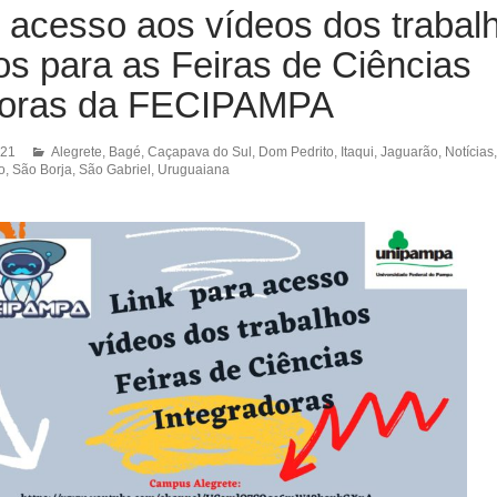
 acesso aos vídeos dos trabal
os para as Feiras de Ciências
doras da FECIPAMPA
021
Alegrete
,
Bagé
,
Caçapava do Sul
,
Dom Pedrito
,
Itaqui
,
Jaguarão
,
Notícias
,
o
,
São Borja
,
São Gabriel
,
Uruguaiana