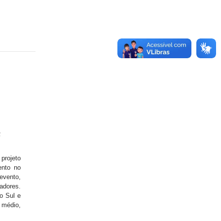
4
projeto
ento no
evento,
adores.
o Sul e
 médio,