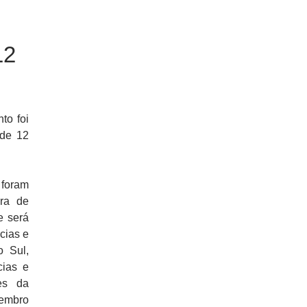
12
to foi
 de 12
foram
ira de
 será
cias e
 Sul,
cias e
es da
tembro