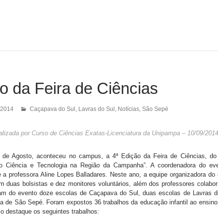
o da Feira de Ciências
 2014
Caçapava do Sul
,
Lavras do Sul
,
Notícias
,
São Sepé
ealizada por Curso de Ciências Exatas-Licenciatura da Unipampa – 10/09/201
 de Agosto, aconteceu no campus, a 4ª Edição da Feira de Ciências, do 
do Ciência e Tecnologia na Região da Campanha”. A coordenadora do ev
 a professora Aline Lopes Balladares. Neste ano, a equipe organizadora do 
m duas bolsistas e dez monitores voluntários, além dos professores colabor
ram do evento doze escolas de Caçapava do Sul, duas escolas de Lavras d
a de São Sepé. Foram expostos 36 trabalhos da educação infantil ao ensino
o destaque os seguintes trabalhos: