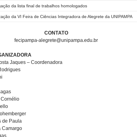
gação da lista final de trabalhos homologados
zação da VI Feira de Ciências Integradora de Alegrete da UNIPAMPA
CONTATO
fecipampa-alegrete@unipampa.edu.br
GANIZADORA
costa Jaques – Coordenadora
Rodrigues
ni
hagas
 Cornélio
ello
Hohemberger
s de Paula
a Camargo
gas