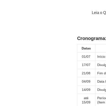
Leia o 
Cronograma
Datas
01/07
Iníci
17/07
Divul
21/08
Fim d
04/09
Data 
14/09
Divul
até
Perío
15/09
(Item