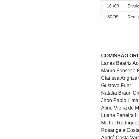
16 /09
Divul
30/09
Reali
COMISSÃO OR
Lanes Beatriz A
Mauro Fonseca 
Clarissa Angriza
Gustavo Fuhr
Natalia Braun C
Jhon Pablo Lima
Aline Vieira de M
Luana Ferreira 
Michel Rodrigue
Rosângela Cost
André Costa Var