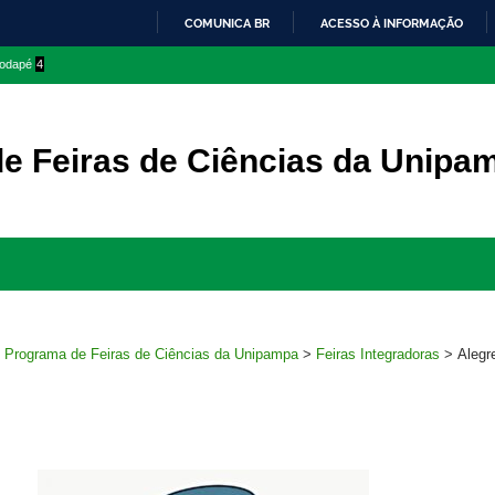
COMUNICA BR
ACESSO À INFORMAÇÃO
IR
 rodapé
4
PARA
O
CONTEÚDO
e Feiras de Ciências da Unipa
Ir
para
rodapé
>
Programa de Feiras de Ciências da Unipampa
>
Feiras Integradoras
>
Alegr