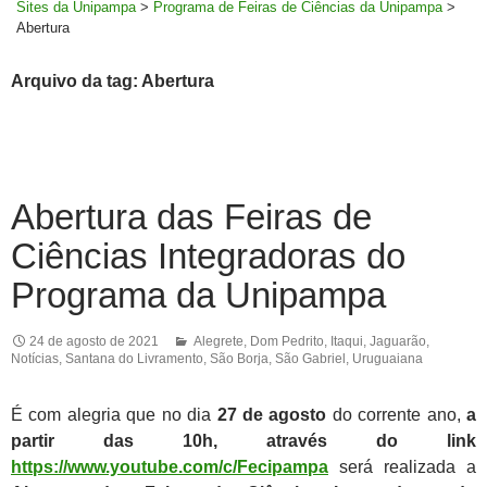
Sites da Unipampa
>
Programa de Feiras de Ciências da Unipampa
>
Abertura
Arquivo da tag: Abertura
Abertura das Feiras de
Ciências Integradoras do
Programa da Unipampa
24 de agosto de 2021
Alegrete
,
Dom Pedrito
,
Itaqui
,
Jaguarão
,
Notícias
,
Santana do Livramento
,
São Borja
,
São Gabriel
,
Uruguaiana
É com alegria que no dia
27 de agosto
do corrente ano,
a
partir das 10h, através do link
https://www.youtube.com/c/Fecipampa
será realizada a