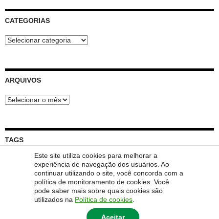
CATEGORIAS
Categorias
ARQUIVOS
Arquivos
TAGS
Este site utiliza cookies para melhorar a
Feira
Dúvida
experiência de navegação dos usuários. Ao
Circular
Abertura
Chamada
Convite
Encomenda
continuar utilizando o site, você concorda com a
Live
Inscrição
política de monitoramento de cookies. Você
Lançamento
Integradora
Reunião
pode saber mais sobre quais cookies são
Trabalho
utilizados na
Política de cookies
.
Aceitar