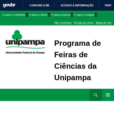
COMUNICA BR
ACESSO À INFORMAÇÃO
PARTI
IR
Ir
Ir
Ir
Ir para o conteúdo
1
Ir para o menu
2
Ir para a busca
3
Ir para o rodapé
4
PARA
para
para
para
O
Alto contraste
Escala de cinza
Mapa do site
CONTEÚDO
conteúdo
menu
menu
superior
lateral
Programa de
Feiras de
Ciências da
Unipampa
Ir
Pesquisar
para
MENU
rodapé
PRINCI