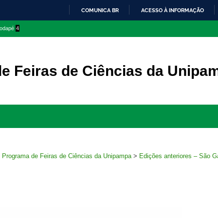
COMUNICA BR
ACESSO À INFORMAÇÃO
IR
 rodapé
4
PARA
O
CONTEÚDO
e Feiras de Ciências da Unipa
Ir
para
rodapé
>
Programa de Feiras de Ciências da Unipampa
>
Edições anteriores – São Ga