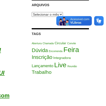
ARQUIVOS
Arquivos
TAGS
Circular
Abertura
Chamada
Convite
Feira
I
Dúvida
Encomenda
Inscrição
Integradora
Live
Lançamento
Reunião
Trabalho
UI
 com