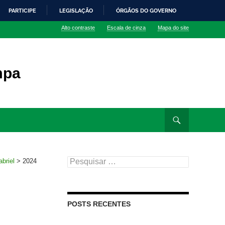
PARTICIPE
LEGISLAÇÃO
ÓRGÃOS DO GOVERNO
Alto contraste
Escala de cinza
Mapa do site
mpa
Pesquisar
briel
>
2024
por:
POSTS RECENTES