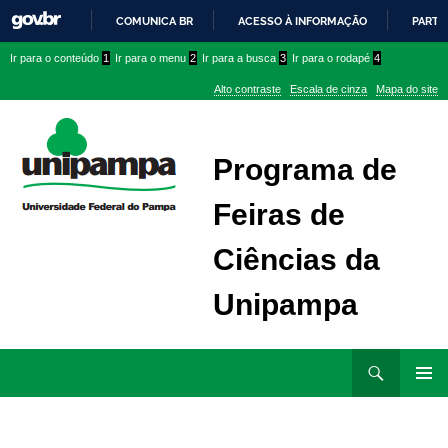
COMUNICA BR
ACESSO À INFORMAÇÃO
PARTI
IR
Ir
Ir
Ir
Ir para o conteúdo
1
Ir para o menu
2
Ir para a busca
3
Ir para o rodapé
4
PARA
para
para
para
O
Alto contraste
Escala de cinza
Mapa do site
CONTEÚDO
conteúdo
menu
menu
superior
lateral
Programa de
Feiras de
Ciências da
Unipampa
Ir
Pesquisar
para
MENU
rodapé
PRINCI