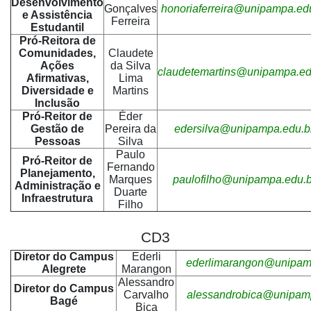
Desenvolvimento
Gonçalves
honoriaferreira@unipampa.ed
e Assistência
Ferreira
Estudantil
Pró-Reitora de
Comunidades,
Claudete
Ações
da Silva
claudetemartins@unipampa.ed
Afirmativas,
Lima
Diversidade e
Martins
Inclusão
Pró-Reitor de
Éder
Gestão de
Pereira da
edersilva@unipampa.edu.b
Pessoas
Silva
Paulo
Pró-Reitor de
Fernando
Planejamento,
Marques
paulofilho@unipampa.edu.b
Administração e
Duarte
Infraestrutura
Filho
CD3
Diretor do Campus
Ederli
ederlimarangon@unipam
Alegrete
Marangon
Alessandro
Diretor do Campus
Carvalho
alessandrobica@unipam
Bagé
Bica