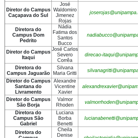
José
Diretor do Campus
Waldomiro
joserojas@unipampa.
Caçapava do Sul
Jimenez
Rojas
Nádia
Diretora do
Fatima dos
Campus Dom
nadiabucco@unipampa
Santos
Pedrito
Bucco
José Carlos
Diretor do Campus
Severo
direcao-itaqui@unipamp
Itaqui
Corrêa
Diretora do
Silvana
silvanagritti@unipampa
Campus Jaguarão
Maria Gritti
Diretor do Campus
Alexandre
Santana do
Vicentine
alexandrexavier@unipam
Livramento
Xavier
Diretor do Campus
Valmor
valmorrhoden@unipamp
São Borja
Rhoden
Diretora do
Luciana
Campus São
Borba
lucianabenetti@unipamp
Gabriel
Benetti
Cheila
Diretora do
Denise
Campus
cheilastopiglia@unipam