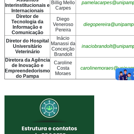
Billig Mello
pamelacarpes@unipamp
Interinstitucionais e
Carpes
Internacionais
Diretor de
Diego
Tecnologia da
Veneroso
diegopereira@unipampa
Informação e
Pereira
Comunicação
Inácio
Diretor do Hospital
Manassi da
Universitário
inaciobrandolt@unipamp
Conceição
Veterinário
Brandolt
Diretora da Agência
Caroline
de Inovação e
Costa
carolinemoraes@unipam
Empreendedorismo
Moraes
do Pampa