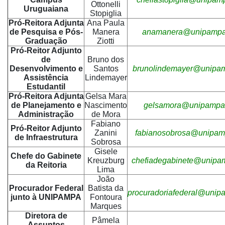
Ottonelli
Uruguaiana
Stopiglia
Pró-Reitora Adjunta
Ana Paula
de Pesquisa e Pós-
Manera
anamanera@unipampa.
Graduação
Ziotti
Pró-Reitor Adjunto
de
Bruno dos
Desenvolvimento e
Santos
brunolindemayer@unipam
Assistência
Lindemayer
Estudantil
Pró-Reitora Adjunta
Gelsa Mara
de Planejamento e
Nascimento
gelsamora@unipampa.
Administração
de Mora
Fabiano
Pró-Reitor Adjunto
Zanini
fabianosobrosa@unipam
de Infraestrutura
Sobrosa
Gisele
Chefe do Gabinete
Kreuzburg
chefiadegabinete@unipa
da Reitoria
Lima
João
Procurador Federal
Batista da
procuradoriafederal@unip
junto à UNIPAMPA
Fontoura
Marques
Diretora de
Pâmela
Assuntos