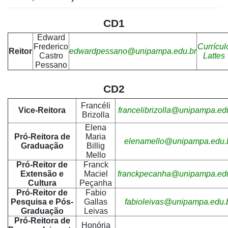
CD1
Edward
Frederico
Currícul
Reitor
edwardpessano@unipampa.edu.br
Castro
Lattes
Pessano
CD2
Francéli
Vice-Reitora
francelibrizolla@unipampa.ed
Brizolla
Elena
Pró-Reitora de
Maria
elenamello@unipampa.edu.
Graduação
Billig
Mello
Pró-Reitor de
Franck
Extensão e
Maciel
franckpecanha@unipampa.edu
Cultura
Peçanha
Pró-Reitor de
Fabio
Pesquisa e Pós-
Gallas
fabioleivas@unipampa.edu.
Graduação
Leivas
Pró-Reitora de
Honória