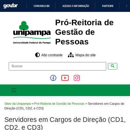
Pular
COMUNICA BR
ACESSO À INFORMAÇÃO
PARTICIPE
LE
para
o
IR
PARA
conteúdo
Pró-Reitoria de
O
CONTEÚDO
Gestão de
Pessoas
Alto contraste
Mapa do site
Pesquisar
Sites da Unipampa
>
Pró-Reitoria de Gestão de Pessoas
>
Servidores em Cargos de
Direção (CD1, CD2, e CD3)
Servidores em Cargos de Direção (CD1,
CD2, e CD3)