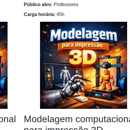
Público alvo:
Professores
Carga horária:
45h
onal
Modelagem computacion
para impressão 3D