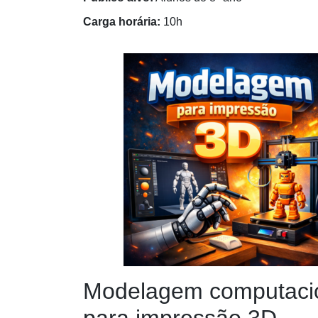
Carga horária:
10h
Modelagem computaci
para impressão 3D