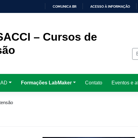
COMUNICA BR
ACESSO À INFORMAÇÃO
IR
PARA
O
CONTEÚDO
SACCI – Cursos de
são
EAD
Formações LabMaker
Contato
Eventos e a
tensão