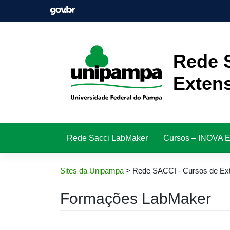
Pular
para
o
conteúdo
Rede 
Exten
Rede Sacci LabMaker
Cursos – INOVA 
Sites da Unipampa
>
Rede SACCI - Cursos de Ex
Formações LabMaker