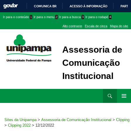
COMUNICA BR
ACESSO À INFORMAÇÃO
PARTI
IR
Ir
Ir
Ir
Ir para o conteúdo
1
Ir para o menu
2
Ir para a busca
3
Ir para o rodapé
4
PARA
para
para
para
O
Alto contraste
Escala de cinza
Mapa do site
CONTEÚDO
conteúdo
menu
menu
superior
lateral
Assessoria de
Comunicação
Institucional
Ir
Pesquisar
para
MENU
rodapé
PRINCI
Sites da Unipampa
>
Assessoria de Comunicação Institucional
>
Clipping
>
Clipping 2022
>
12/12/2022