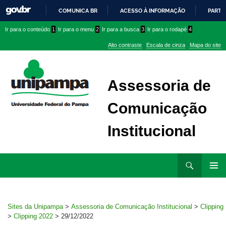
COMUNICA BR
ACESSO À INFORMAÇÃO
PARTI
IR
Ir
Ir
Ir
Ir para o conteúdo
1
Ir para o menu
2
Ir para a busca
3
Ir para o rodapé
4
PARA
para
para
para
O
Alto contraste
Escala de cinza
Mapa do site
CONTEÚDO
conteúdo
menu
menu
superior
lateral
Assessoria de
Comunicação
Institucional
Ir
Pesquisar
para
MENU
rodapé
PRINCI
Sites da Unipampa
>
Assessoria de Comunicação Institucional
>
Clipping
>
Clipping 2022
>
29/12/2022