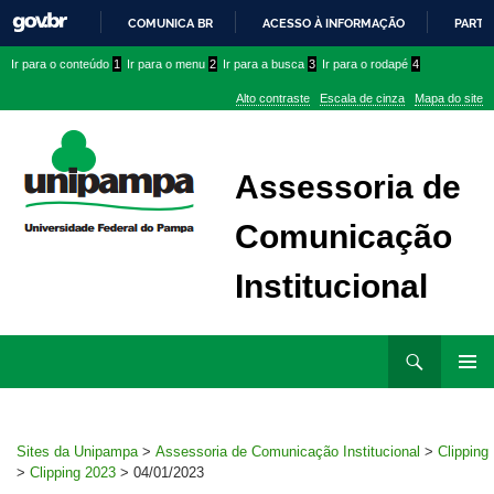
COMUNICA BR
ACESSO À INFORMAÇÃO
PARTI
IR
Ir
Ir
Ir
Ir para o conteúdo
1
Ir para o menu
2
Ir para a busca
3
Ir para o rodapé
4
PARA
para
para
para
O
Alto contraste
Escala de cinza
Mapa do site
CONTEÚDO
conteúdo
menu
menu
superior
lateral
Assessoria de
Comunicação
Institucional
Ir
Pesquisar
para
MENU
rodapé
PRINCI
Sites da Unipampa
>
Assessoria de Comunicação Institucional
>
Clipping
>
Clipping 2023
>
04/01/2023