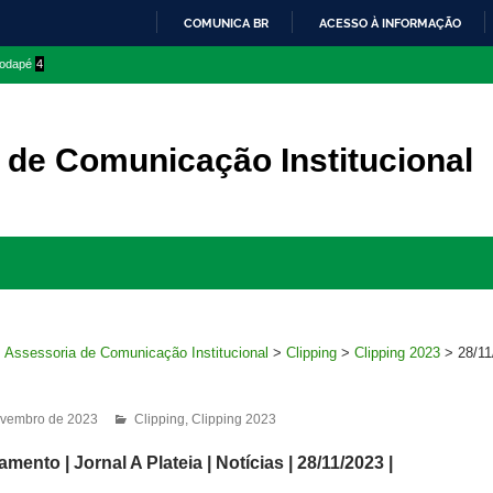
COMUNICA BR
ACESSO À INFORMAÇÃO
IR
 rodapé
4
PARA
O
CONTEÚDO
 de Comunicação Institucional
Ir
para
rodapé
>
Assessoria de Comunicação Institucional
>
Clipping
>
Clipping 2023
>
28/11
ovembro de 2023
Clipping
,
Clipping 2023
mento | Jornal A Plateia | Notícias | 28/11/2023 |