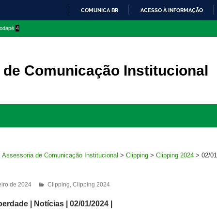
COMUNICA BR
ACESSO À INFORMAÇÃO
IR
 rodapé
4
PARA
O
CONTEÚDO
 de Comunicação Institucional
Ir
para
rodapé
>
Assessoria de Comunicação Institucional
>
Clipping
>
Clipping 2024
>
02/01
eiro de 2024
Clipping
,
Clipping 2024
berdade | Notícias | 02/01/2024 |