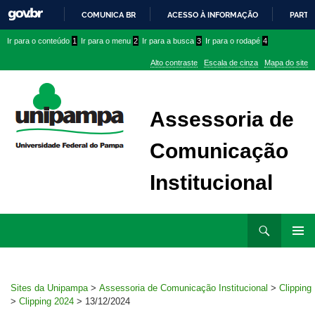
COMUNICA BR
ACESSO À INFORMAÇÃO
PARTI
IR
Ir
Ir
Ir
Ir para o conteúdo
1
Ir para o menu
2
Ir para a busca
3
Ir para o rodapé
4
PARA
para
para
para
O
Alto contraste
Escala de cinza
Mapa do site
CONTEÚDO
conteúdo
menu
menu
superior
lateral
Assessoria de
Comunicação
Institucional
Ir
Pesquisar
para
MENU
rodapé
PRINCI
Sites da Unipampa
>
Assessoria de Comunicação Institucional
>
Clipping
>
Clipping 2024
>
13/12/2024