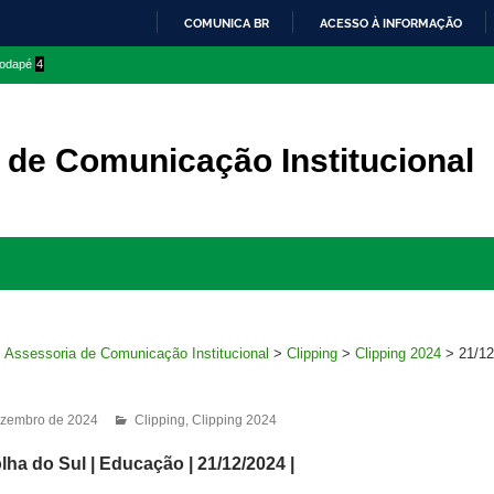
COMUNICA BR
ACESSO À INFORMAÇÃO
IR
 rodapé
4
PARA
O
CONTEÚDO
 de Comunicação Institucional
Ir
para
rodapé
>
Assessoria de Comunicação Institucional
>
Clipping
>
Clipping 2024
>
21/12
ezembro de 2024
Clipping
,
Clipping 2024
lha do Sul | Educação | 21
/12/2024 |