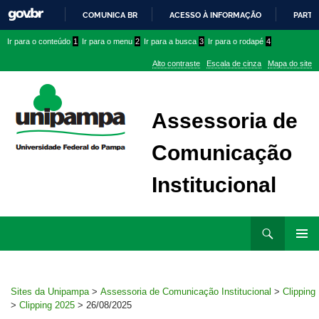
COMUNICA BR
ACESSO À INFORMAÇÃO
PARTI
IR
Ir
Ir
Ir
Ir para o conteúdo
1
Ir para o menu
2
Ir para a busca
3
Ir para o rodapé
4
PARA
para
para
para
O
Alto contraste
Escala de cinza
Mapa do site
CONTEÚDO
conteúdo
menu
menu
superior
lateral
Assessoria de
Comunicação
Institucional
Ir
Pesquisar
para
MENU
rodapé
PRINCI
Sites da Unipampa
>
Assessoria de Comunicação Institucional
>
Clipping
>
Clipping 2025
>
26/08/2025