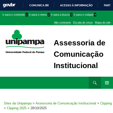
COMUNICA BR
ACESSO À INFORMAÇÃO
PARTI
IR
Ir
Ir
Ir
Ir para o conteúdo
1
Ir para o menu
2
Ir para a busca
3
Ir para o rodapé
4
PARA
para
para
para
O
Alto contraste
Escala de cinza
Mapa do site
CONTEÚDO
conteúdo
menu
menu
superior
lateral
Assessoria de
Comunicação
Institucional
Ir
Pesquisar
para
MENU
rodapé
PRINCI
Sites da Unipampa
>
Assessoria de Comunicação Institucional
>
Clipping
>
Clipping 2025
>
28/10/2025