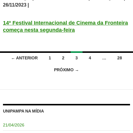
26/11/2023 |
14º Festival Internacional de Cinema da Fronteira
começa nesta segunda-feira
Navegação
← ANTERIOR
1
2
3
4
…
28
por
PRÓXIMO →
posts
UNIPAMPA NA MÍDIA
21/04/2026