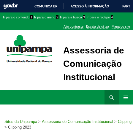
COMUNICA BR
ACESSO À INFORMAÇÃO
PARTI
IR
Ir
Ir
Ir
Ir para o conteúdo
1
Ir para o menu
2
Ir para a busca
3
Ir para o rodapé
4
PARA
para
para
para
O
Alto contraste
Escala de cinza
Mapa do site
CONTEÚDO
conteúdo
menu
menu
superior
lateral
Assessoria de
Comunicação
Institucional
Ir
Pesquisar
para
MENU
rodapé
PRINCI
Sites da Unipampa
>
Assessoria de Comunicação Institucional
>
Clipping
>
Clipping 2023