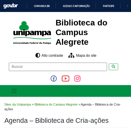
Pular
COMUNICA BR
ACESSO À INFORMAÇÃO
PARTICIPE
LE
para
o
IR
PARA
conteúdo
Biblioteca do
O
CONTEÚDO
Campus
Alegrete
Alto contraste
Mapa do site
Pesquisar
Sites da Unipampa
>
Biblioteca do Campus Alegrete
>
Agenda – Biblioteca de Cria-
ações
Agenda – Biblioteca de Cria-ações