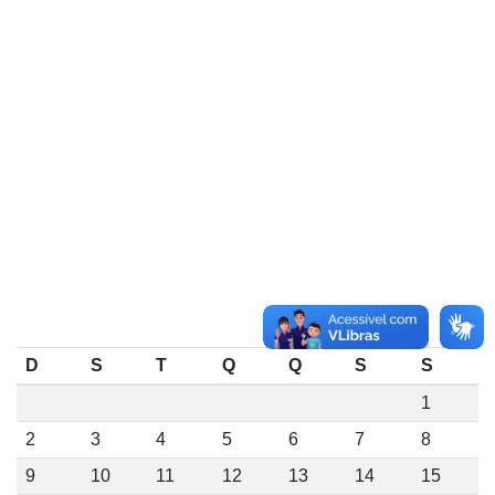
D
S
T
Q
Q
S
S
1
2
3
4
5
6
7
8
9
10
11
12
13
14
15