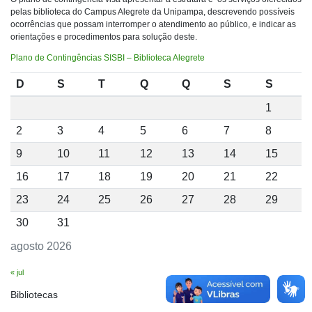
pelas biblioteca do Campus Alegrete da Unipampa, descrevendo possíveis
ocorrências que possam interromper o atendimento ao público, e indicar as
orientações e procedimentos para solução deste.
Plano de Contingências SISBI – Biblioteca Alegrete
D
S
T
Q
Q
S
S
1
2
3
4
5
6
7
8
9
10
11
12
13
14
15
16
17
18
19
20
21
22
23
24
25
26
27
28
29
30
31
agosto 2026
« jul
Bibliotecas