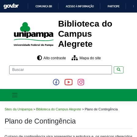
Pular
COMUNICA BR
ACESSO À INFORMAÇÃO
PARTICIPE
LE
para
o
IR
PARA
conteúdo
Biblioteca do
O
CONTEÚDO
Campus
Alegrete
Alto contraste
Mapa do site
Pesquisar
Sites da Unipampa
>
Biblioteca do Campus Alegrete
>
Plano de Contingência
Plano de Contingência
O plano de contingência visa apresentar a estrutura e os serviços oferecidos