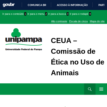
COMUNICA BR
ACESSO À INFORMAÇÃO
PARTI
IR
Ir
Ir
Ir
Ir para o conteúdo
1
Ir para o menu
2
Ir para a busca
3
Ir para o rodapé
4
PARA
para
para
para
O
Alto contraste
Escala de cinza
Mapa do site
CONTEÚDO
conteúdo
menu
menu
superior
lateral
CEUA –
Comissão de
Ética no Uso de
Animais
Ir
Pesquisar
para
MENU
rodapé
PRINCI