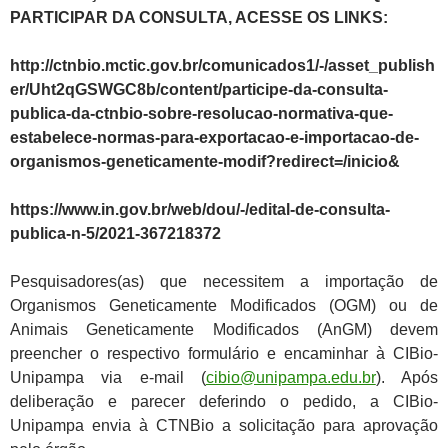
PARTICIPAR DA CONSULTA, ACESSE OS LINKS:
http://ctnbio.mctic.gov.br/comunicados1/-/asset_publish
er/Uht2qGSWGC8b/content/participe-da-consulta-
publica-da-ctnbio-sobre-resolucao-normativa-que-
estabelece-normas-para-exportacao-e-importacao-de-
organismos-geneticamente-modif?redirect=/inicio&
https://www.in.gov.br/web/dou/-/edital-de-consulta-
publica-n-5/2021-367218372
Pesquisadores(as) que necessitem a importação de
Organismos Geneticamente Modificados (OGM) ou de
Animais Geneticamente Modificados (AnGM) devem
preencher o respectivo formulário e encaminhar à CIBio-
Unipampa via e-mail (
cibio@unipampa.edu.br
). Após
deliberação e parecer deferindo o pedido, a CIBio-
Unipampa envia à CTNBio a solicitação para aprovação