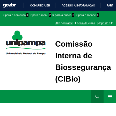
COMUNICA BR
ACESSO À INFORMAÇÃO
PARTI
IR
Ir
Ir
Ir
Ir para o conteúdo
1
Ir para o menu
2
Ir para a busca
3
Ir para o rodapé
4
PARA
para
para
para
O
Alto contraste
Escala de cinza
Mapa do site
CONTEÚDO
conteúdo
menu
menu
superior
lateral
Comissão
Interna de
Biossegurança
(CIBio)
Ir
Pesquisar
para
MENU
rodapé
PRINCI