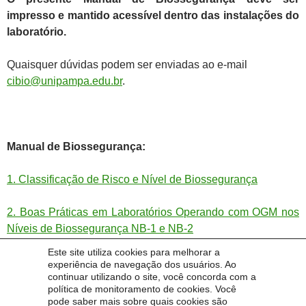
impresso e mantido acessível dentro das instalações do
laboratório.
Quaisquer dúvidas podem ser enviadas ao e-mail
cibio@unipampa.edu.br
.
Manual de Biossegurança:
1. Classificação de Risco e Nível de Biossegurança
2. Boas Práticas em Laboratórios Operando com OGM nos
Níveis de Biossegurança NB-1 e NB-2
Este site utiliza cookies para melhorar a
3. Trabalho em Contenção de Animais Geneticamente
experiência de navegação dos usuários. Ao
continuar utilizando o site, você concorda com a
Modificados e Vegetais Geneticamente Modificados e
política de monitoramento de cookies. Você
Importação de Organismos Geneticamente Modificados
pode saber mais sobre quais cookies são