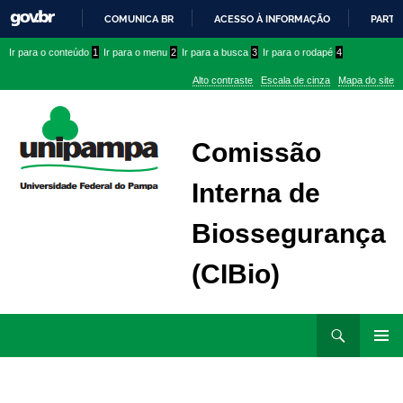
COMUNICA BR
ACESSO À INFORMAÇÃO
PARTI
IR
Ir
Ir
Ir
Ir para o conteúdo
1
Ir para o menu
2
Ir para a busca
3
Ir para o rodapé
4
PARA
para
para
para
O
Alto contraste
Escala de cinza
Mapa do site
CONTEÚDO
conteúdo
menu
menu
superior
lateral
Comissão
Interna de
Biossegurança
(CIBio)
Ir
Pesquisar
para
MENU
rodapé
PRINCI