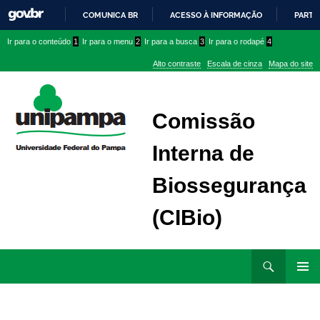
COMUNICA BR
ACESSO À INFORMAÇÃO
PARTI
IR
Ir
Ir
Ir
Ir para o conteúdo
1
Ir para o menu
2
Ir para a busca
3
Ir para o rodapé
4
PARA
para
para
para
O
Alto contraste
Escala de cinza
Mapa do site
CONTEÚDO
conteúdo
menu
menu
superior
lateral
Comissão
Interna de
Biossegurança
(CIBio)
Ir
Pesquisar
para
MENU
rodapé
PRINCI