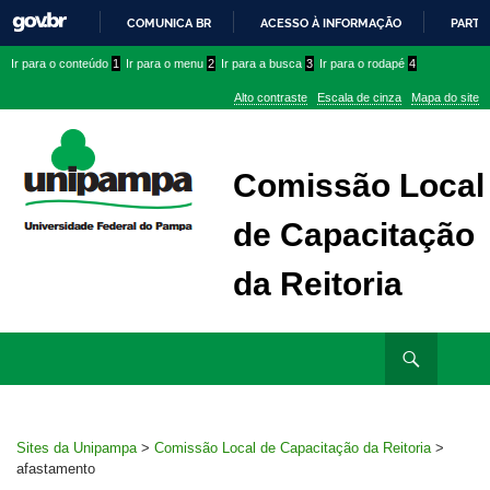
COMUNICA BR
ACESSO À INFORMAÇÃO
PARTI
IR
Ir
Ir
Ir
Ir para o conteúdo
1
Ir para o menu
2
Ir para a busca
3
Ir para o rodapé
4
PARA
para
para
para
O
Alto contraste
Escala de cinza
Mapa do site
CONTEÚDO
conteúdo
menu
menu
superior
lateral
Comissão Local
de Capacitação
da Reitoria
Ir
Pesquisar
para
rodapé
Sites da Unipampa
>
Comissão Local de Capacitação da Reitoria
>
afastamento