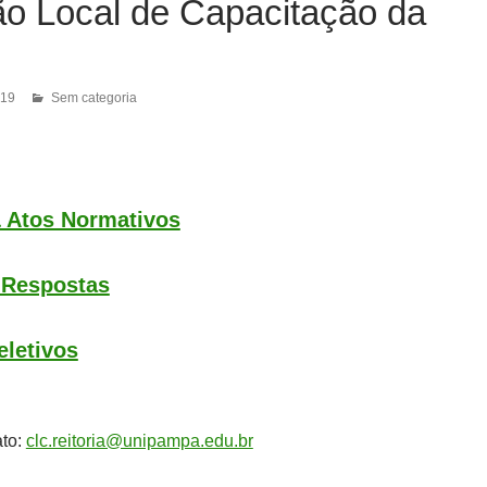
o Local de Capacitação da
019
Sem categoria
& Atos Normativos
 Respostas
eletivos
ato:
clc.reitoria@unipampa.edu.br