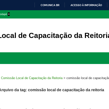
COMUNICA BR
ACESSO À INFORMAÇÃO
IR
 rodapé
4
PARA
O
CONTEÚDO
ocal de Capacitação da Reitori
Ir
para
rodapé
>
Comissão Local de Capacitação da Reitoria
>
comissão local de capacitação
Arquivo da tag: comissão local de capacitação da reitoria