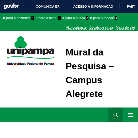
COMUNICA BR
ACESSO À INFORMAÇÃO
PARTI
IR
Ir
Ir
Ir
Ir para o conteúdo
1
Ir para o menu
2
Ir para a busca
3
Ir para o rodapé
4
PARA
para
para
para
O
Alto contraste
Escala de cinza
Mapa do site
CONTEÚDO
conteúdo
menu
menu
superior
lateral
Mural da
Pesquisa –
Campus
Alegrete
Ir
Pesquisar
para
MENU
rodapé
PRINCI