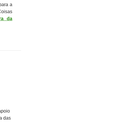
para a
Coisas
ura da
apoio
ma das