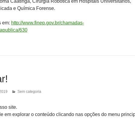
ioma Caatinga, Cirurgia Robótica em Hospitais Universitários,
icada e Química Forense.
s em:
http://www.finep.gov.br/chamadas-
apublica/630
r!
 2019
Sem categoria
so site.
de em explorar o conteúdo clicando nas opções do menu princip