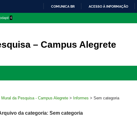
COMUNICA BR
ACESSO À INFORMAÇÃO
IR
 rodapé
4
PARA
O
CONTEÚDO
esquisa – Campus Alegrete
Ir
para
rodapé
>
Mural da Pesquisa - Campus Alegrete
>
Informes
>
Sem categoria
Arquivo da categoria: Sem categoria