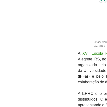
XVII Esco
de 2019
A
XVII Escola 
Alegrete, RS, n
organizado pelo
da Universidade
(
IFFar
) e pelo 
colaboração de di
A ERRC é o pri
distribuídos. O
apresentando a á