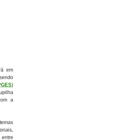
erá em
 sendo
PGES
)
upilha
com a
stemas
onais,
 entre