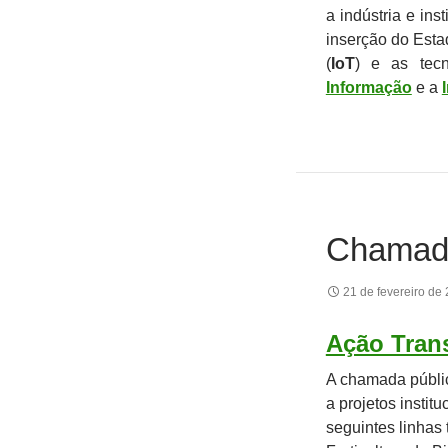
a indústria e ins
inserção do Esta
(
IoT
) e as tec
Informação
e a
Chamad
21 de fevereiro de
Ação Trans
A chamada públic
a projetos insti
seguintes linhas