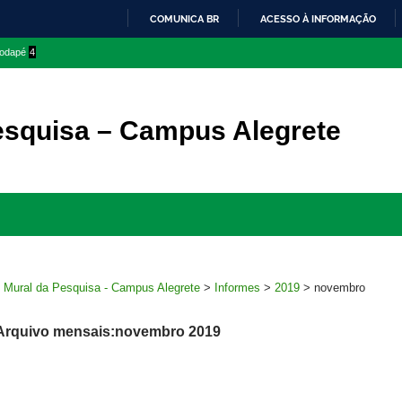
COMUNICA BR
ACESSO À INFORMAÇÃO
IR
 rodapé
4
PARA
O
CONTEÚDO
esquisa – Campus Alegrete
Ir
para
rodapé
>
Mural da Pesquisa - Campus Alegrete
>
Informes
>
2019
>
novembro
Arquivo mensais:novembro 2019