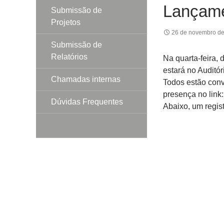
Lançame
Submissão de
Projetos
26 de novembro d
Submissão de
Relatórios
Na quarta-feira,
estará no Auditó
Chamadas internas
Todos estão conv
presença no link
Dúvidas Frequentes
Abaixo, um regist