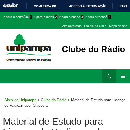
COMUNICA BR
ACESSO À INFORMAÇÃO
PARTI
IR
Ir
Ir
Ir
Ir para o conteúdo
1
Ir para o menu
2
Ir para a busca
3
Ir para o rodapé
4
PARA
para
para
para
O
Alto contraste
Escala de cinza
Mapa do site
CONTEÚDO
conteúdo
menu
menu
superior
lateral
Clube do Rádio
Ir
Pesquisar
para
MENU
rodapé
PRINCI
Sites da Unipampa
>
Clube do Rádio
>
Material de Estudo para Licença
de Radioamador Classe C
Material de Estudo para