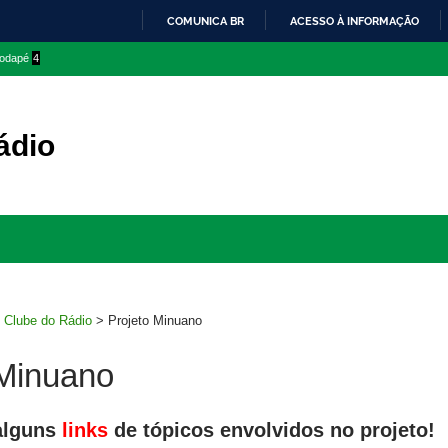
COMUNICA BR
ACESSO À INFORMAÇÃO
IR
 rodapé
4
PARA
O
CONTEÚDO
ádio
Ir
para
rodapé
>
Clube do Rádio
>
Projeto Minuano
 Minuano
alguns
links
de tópicos envolvidos no projeto!