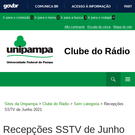
COMUNICA BR
ACESSO À INFORMAÇÃO
PARTI
IR
Ir
Ir
Ir
Ir para o conteúdo
1
Ir para o menu
2
Ir para a busca
3
Ir para o rodapé
4
PARA
para
para
para
O
Alto contraste
Escala de cinza
Mapa do site
CONTEÚDO
conteúdo
menu
menu
superior
lateral
Clube do Rádio
Ir
Pesquisar
para
MENU
rodapé
PRINCI
Sites da Unipampa
>
Clube do Rádio
>
Sem categoria
>
Recepções
SSTV de Junho 2021
Recepções SSTV de Junho