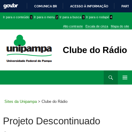
COMUNICA BR
ACESSO À INFORMAÇÃO
PARTI
IR
Ir
Ir
Ir
Ir para o conteúdo
1
Ir para o menu
2
Ir para a busca
3
Ir para o rodapé
4
PARA
para
para
para
O
Alto contraste
Escala de cinza
Mapa do site
CONTEÚDO
conteúdo
menu
menu
superior
lateral
Clube do Rádio
Ir
Pesquisar
para
MENU
rodapé
PRINCI
Sites da Unipampa
>
Clube do Rádio
Projeto Descontinuado