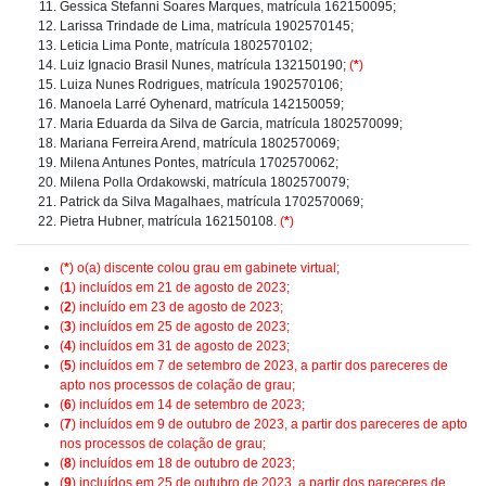
Gessica Stefanni Soares Marques, matrícula 162150095;
Larissa Trindade de Lima, matrícula 1902570145;
Leticia Lima Ponte, matrícula 1802570102;
Luiz Ignacio Brasil Nunes, matrícula 132150190;
(
*
)
Luiza Nunes Rodrigues, matrícula 1902570106;
Manoela Larré Oyhenard, matrícula 142150059;
Maria Eduarda da Silva de Garcia, matrícula 1802570099;
Mariana Ferreira Arend, matrícula 1802570069;
Milena Antunes Pontes, matrícula 1702570062;
Milena Polla Ordakowski, matrícula 1802570079;
Patrick da Silva Magalhaes, matrícula 1702570069;
Pietra Hubner, matrícula 162150108.
(
*
)
(
*
) o(a) discente colou grau em gabinete virtual;
(
1
) incluídos em 21 de agosto de 2023;
(
2
) incluído em 23 de agosto de 2023;
(
3
) incluídos em 25 de agosto de 2023;
(
4
) incluídos em 31 de agosto de 2023;
(
5
) incluídos em 7 de setembro de 2023, a partir dos pareceres de
apto nos processos de colação de grau;
(
6
) incluídos em 14 de setembro de 2023;
(
7
) incluídos em 9 de outubro de 2023, a partir dos pareceres de apto
nos processos de colação de grau;
(
8
) incluídos em 18 de outubro de 2023;
(
9
) incluídos em 25 de outubro de 2023, a partir dos pareceres de