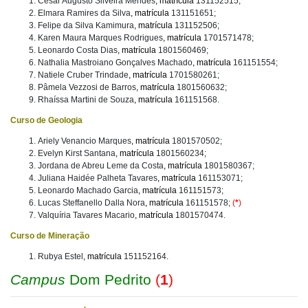
Cesar Augusto Silveira Mendes
, matrícula
131152515;
Elmara Ramires da Silva
, matrícula
131151651;
Felipe da Silva Kamimura
, matrícula
131152506;
Karen Maura Marques Rodrigues
, matrícula
1701571478;
Leonardo Costa Dias
, matrícula
1801560469;
Nathalia Mastroiano Gonçalves Machado
, matrícula
161151554;
Natiele Cruber Trindade
, matrícula
1701580261;
Pâmela Vezzosi de Barros
, matrícula
1801560632;
Rhaíssa Martini de Souza
, matrícula
161151568.
Curso de Geologia
Ariely Venancio Marques
, matrícula
1801570502;
Evelyn Kirst Santana
, matrícula
1801560234;
Jordana de Abreu Leme da Costa
, matrícula
1801580367;
Juliana Haidée Palheta Tavares
, matrícula
161153071;
Leonardo Machado Garcia
, matrícula
161151573;
Lucas Steffanello Dalla Nora
, matrícula
161151578;
(
*
)
Valquíria Tavares Macario
, matrícula
1801570474.
Curso de Mineração
Rubya Estel
, matrícula
151152164.
Campus
Dom Pedrito
(
1
)