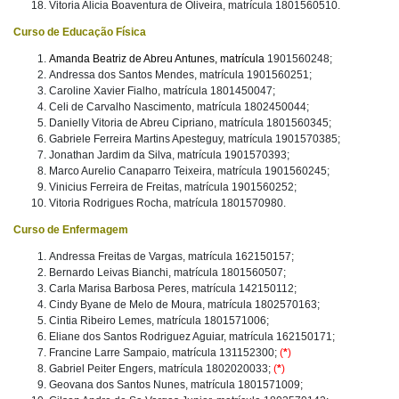
Vitoria Alicia Boaventura de Oliveira, matrícula 1801560510.
Curso de Educação Física
Amanda Beatriz de Abreu Antunes, matrícula
1901560248;
Andressa dos Santos Mendes, matrícula 1901560251;
Caroline Xavier Fialho, matrícula 1801450047;
Celi de Carvalho Nascimento, matrícula 1802450044;
Danielly Vitoria de Abreu Cipriano, matrícula 1801560345;
Gabriele Ferreira Martins Apesteguy, matrícula 1901570385;
Jonathan Jardim da Silva, matrícula 1901570393;
Marco Aurelio Canaparro Teixeira, matrícula 1901560245;
Vinicius Ferreira de Freitas, matrícula 1901560252;
Vitoria Rodrigues Rocha, matrícula 1801570980.
Curso de Enfermagem
Andressa Freitas de Vargas, matrícula 162150157;
Bernardo Leivas Bianchi, matrícula 1801560507;
Carla Marisa Barbosa Peres, matrícula 142150112;
Cindy Byane de Melo de Moura, matrícula 1802570163;
Cintia Ribeiro Lemes, matrícula 1801571006;
Eliane dos Santos Rodriguez Aguiar, matrícula 162150171;
Francine Larre Sampaio, matrícula 131152300;
(
*
)
Gabriel Peiter Engers, matrícula 1802020033;
(
*
)
Geovana dos Santos Nunes, matrícula 1801571009;