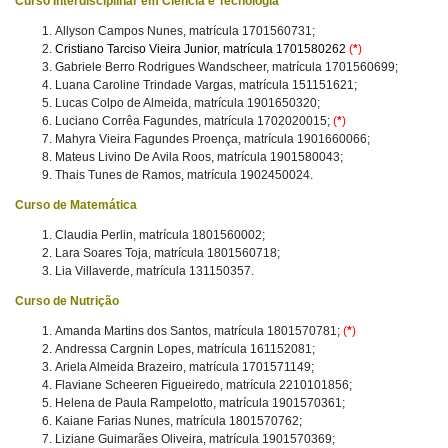
Curso Interdisciplinar em Ciência e Tecnologia
Allyson Campos Nunes, matrícula 1701560731;
Cristiano Tarciso Vieira Junior, matrícula 1701580262
(
*
)
Gabriele Berro Rodrigues Wandscheer, matrícula 1701560699;
Luana Caroline Trindade Vargas, matrícula 151151621;
Lucas Colpo de Almeida, matrícula 1901650320;
Luciano Corrêa Fagundes, matrícula 1702020015;
(
*
)
Mahyra Vieira Fagundes Proença, matrícula 1901660066;
Mateus Livino De Avila Roos, matrícula 1901580043;
Thais Tunes de Ramos, matrícula 1902450024.
Curso de Matemática
Claudia Perlin, matrícula 1801560002;
Lara Soares Toja, matrícula 1801560718;
Lia Villaverde, matrícula 131150357.
Curso de Nutrição
Amanda Martins dos Santos, matrícula 1801570781;
(
*
)
Andressa Cargnin Lopes, matrícula 161152081;
Ariela Almeida Brazeiro, matrícula 1701571149;
Flaviane Scheeren Figueiredo, matrícula 2210101856;
Helena de Paula Rampelotto, matrícula 1901570361;
Kaiane Farias Nunes, matrícula 1801570762;
Liziane Guimarães Oliveira, matrícula 1901570369;