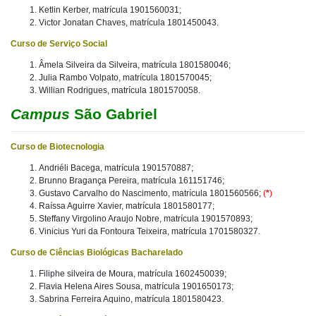
Ketlin Kerber, matrícula 1901560031;
Victor Jonatan Chaves, matrícula 1801450043.
Curso de Serviço Social
Âmela Silveira da Silveira, matrícula 1801580046;
Julia Rambo Volpato, matrícula 1801570045;
Willian Rodrigues, matrícula 1801570058.
Campus
São Gabriel
Curso de Biotecnologia
Andriéli Bacega, matrícula 1901570887;
Brunno Bragança Pereira, matrícula 161151746;
Gustavo Carvalho do Nascimento, matrícula 1801560566;
(
*
)
Raíssa Aguirre Xavier, matrícula 1801580177;
Steffany Virgolino Araujo Nobre, matrícula 1901570893;
Vinicius Yuri da Fontoura Teixeira, matrícula 1701580327.
Curso de Ciências Biológicas Bacharelado
Filiphe silveira de Moura, matrícula 1602450039;
Flavia Helena Aires Sousa, matrícula 1901650173;
Sabrina Ferreira Aquino, matrícula 1801580423.