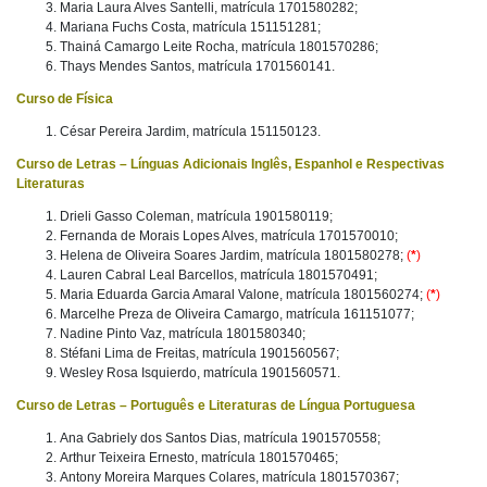
Maria Laura Alves Santelli, matrícula 1701580282;
Mariana Fuchs Costa, matrícula 151151281;
Thainá Camargo Leite Rocha, matrícula 1801570286;
Thays Mendes Santos, matrícula 1701560141.
Curso de Física
César Pereira Jardim, matrícula 151150123.
Curso de Letras – Línguas Adicionais Inglês, Espanhol e Respectivas
Literaturas
Drieli Gasso Coleman, matrícula 1901580119;
Fernanda de Morais Lopes Alves, matrícula 1701570010;
Helena de Oliveira Soares Jardim, matrícula 1801580278;
(
*
)
Lauren Cabral Leal Barcellos, matrícula 1801570491;
Maria Eduarda Garcia Amaral Valone, matrícula 1801560274;
(
*
)
Marcelhe Preza de Oliveira Camargo, matrícula 161151077;
Nadine Pinto Vaz, matrícula 1801580340;
Stéfani Lima de Freitas, matrícula 1901560567;
Wesley Rosa Isquierdo, matrícula 1901560571.
Curso de Letras – Português e Literaturas de Língua Portuguesa
Ana Gabriely dos Santos Dias, matrícula 1901570558;
Arthur Teixeira Ernesto, matrícula 1801570465;
Antony Moreira Marques Colares, matrícula 1801570367;