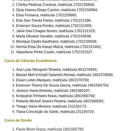
Chirley Pedroso Corassa, matrícula 1702150848;
Djuly Hanna Diogo Carrion, matrícula 1702150994;
Elias Fonseca, matrícula 1702150660;
Elso Das Trevas Farias, matrícula 1702151396;
Emerson Souza Pontes, matrícula 1702151009;
Jaíne Das Chagas Nunes, matrícula 1702151525;
Marta Gilvaine Geraldo, matrícula 1702150838;
Monique Daylla Kaufmann, matrícula 1702150639;
Norma Elisa De Araujo Maicá, matrícula 1702151482;
Valquilene Pinho Castro, matrícula 1702151527.
Curso de Ciências Econômicas
Ana Luza Stringuini Teixeira, matrícula 901570693;
Bassel Moh’d Khalil Salameh Ahmad, matrícula 1901570690;
Eluan Leites Marques, matrícula 1901570700;
Emerson Thierry De Souza Garcia, matrícula 1801560754;
Jessica Viana Almeida, matrícula 1901560197;
Kristopher Pinheiro Klava, matrícula 1801560740;
Roberty Michell Soares Pereira, matrícula 1801580092;
Thiago Vieira Moreira, matrícula 151150173;
Tiana Conceição do Santo, matrícula 151150720.
Curso de Direito
Flavio Brum Graca, matrícula 1801560790;