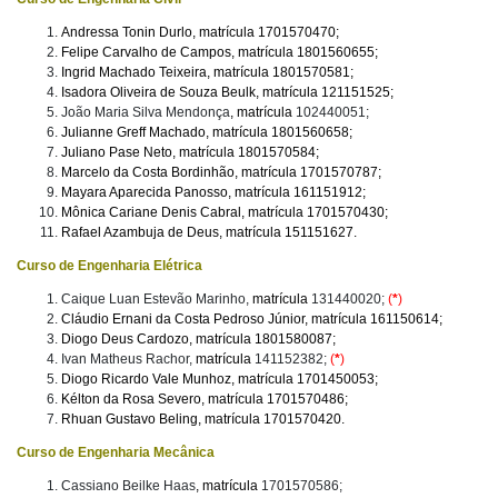
Andressa Tonin Durlo, matrícula 1701570470;
Felipe Carvalho de Campos, matrícula 1801560655;
Ingrid Machado Teixeira, matrícula 1801570581;
Isadora Oliveira de Souza Beulk, matrícula 121151525;
João Maria Silva Mendonça
, matrícula
102440051;
Julianne Greff Machado, matrícula 1801560658;
Juliano Pase Neto, matrícula 1801570584;
Marcelo da Costa Bordinhão, matrícula 1701570787;
Mayara Aparecida Panosso, matrícula 161151912;
Mônica Cariane Denis Cabral, matrícula 1701570430;
Rafael Azambuja de Deus, matrícula 151151627.
Curso de Engenharia Elétrica
Caique Luan Estevão Marinho,
matrícula
131440020;
(
*
)
Cláudio Ernani da Costa Pedroso Júnior, matrícula 161150614;
Diogo Deus Cardozo, matrícula 1801580087;
Ivan Matheus Rachor,
matrícula
141152382;
(
*
)
Diogo Ricardo Vale Munhoz, matrícula 1701450053;
Kélton da Rosa Severo, matrícula 1701570486;
Rhuan Gustavo Beling, matrícula 1701570420.
Curso de Engenharia Mecânica
Cassiano Beilke Haas
, matrícula
1701570586;