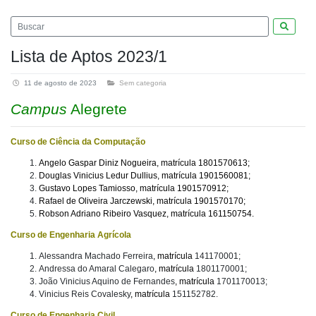
Pesquis
Lista de Aptos 2023/1
11 de agosto de 2023
Sem categoria
Campus
Alegrete
Curso de Ciência da Computação
Angelo Gaspar Diniz Nogueira, matrícula 1801570613;
Douglas Vinicius Ledur Dullius, matrícula 1901560081;
Gustavo Lopes Tamiosso, matrícula 1901570912;
Rafael de Oliveira Jarczewski, matrícula 1901570170;
Robson Adriano Ribeiro Vasquez, matrícula 161150754.
Curso de Engenharia Agrícola
Alessandra Machado Ferreira
, matrícula
141170001;
Andressa do Amaral Calegaro
, matrícula
1801170001;
João Vinicius Aquino de Fernandes
, matrícula
1701170013;
Vinicius Reis Covalesky
, matrícula
151152782.
Curso de Engenharia Civil