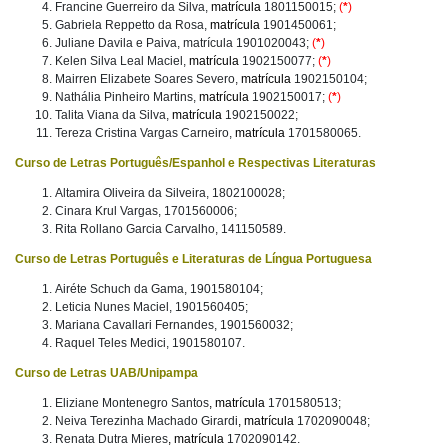
Francine Guerreiro da Silva,
matrícula
1801150015;
(
*
)
Gabriela Reppetto da Rosa,
matrícula
1901450061;
Juliane Davila e Paiva, matrícula 1901020043;
(
*
)
Kelen Silva Leal Maciel,
matrícula
1902150077;
(
*
)
Mairren Elizabete Soares Severo,
matrícula
1902150104;
Nathália Pinheiro Martins,
matrícula
1902150017;
(
*
)
Talita Viana da Silva,
matrícula
1902150022;
Tereza Cristina Vargas Carneiro,
matrícula
1701580065.
Curso de Letras Português/Espanhol e Respectivas Literaturas
Altamira Oliveira da Silveira, 1802100028;
Cinara Krul Vargas, 1701560006;
Rita Rollano Garcia Carvalho, 141150589.
Curso de Letras Português e Literaturas de Língua Portuguesa
Airéte Schuch da Gama, 1901580104;
Leticia Nunes Maciel, 1901560405;
Mariana Cavallari Fernandes, 1901560032;
Raquel Teles Medici, 1901580107.
Curso de Letras UAB/Unipampa
Eliziane Montenegro Santos
, matrícula
1701580513;
Neiva Terezinha Machado Girardi
, matrícula
1702090048;
Renata Dutra Mieres
, matrícula
1702090142.