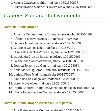
Kamila Cavalcante Grilo,
matrícula
1701560827;
Lukhas Karibe Marzochi Oliveira Melo,
matrícula
1901560611.
Campus
Santana do Livramento
Curso de Administração
Amanda Regina Santos Rodrigues
, matrícula
1901560168;
Bárbara Leichtweis Acosta
, matrícula
1802570038;
Daniela Muratorio Sanchez
, matrícula
162150028;
Gabrielle Gomes Diaz
, matrícula
1901560139;
Gisele dos Santos Ponce Har
, matrícula
162150038;
Isabela da Cruz de Souza
, matrícula
1901570663;
Jaiane dos Santos Azevedo
, matrícula
1901100018;
Jéssica Teixeira da Cunha
, matrícula
161153034;
Kátia Mariel Figueroa Rohmann
, matrícula
1901570655;
Larissa Pires Martins
, matrícula
1901570667;
Liane da Luz Gonçalves
, matrícula
1702560005;
Loren Noya Alves
, matrícula
1902450046;
Pedro Cabrera Rodrigues Machado
, matrícula
1902100023;
Vitoria Fagundes dos Santos
, matrícula
1902560003.
Curso de Administração Pública UAB/Unipampa
Ana Elaine Arrieta Mendes, matrícula 1702150840;