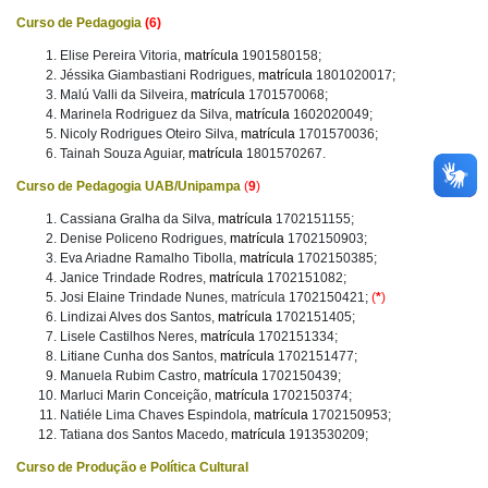
Curso de Pedagogia
(6)
Elise Pereira Vitoria,
matrícula
1901580158;
Jéssika Giambastiani Rodrigues,
matrícula
1801020017;
Malú Valli da Silveira,
matrícula
1701570068;
Marinela Rodriguez da Silva,
matrícula
1602020049;
Nicoly Rodrigues Oteiro Silva,
matrícula
1701570036;
Tainah Souza Aguiar,
matrícula
1801570267.
Curso de Pedagogia UAB/Unipampa
(
9
)
Cassiana Gralha da Silva,
matrícula
1702151155;
Denise Policeno Rodrigues,
matrícula
1702150903;
Eva Ariadne Ramalho Tibolla,
matrícula
1702150385;
Janice Trindade Rodres,
matrícula
1702151082;
Josi Elaine Trindade Nunes, matrícula 1702150421;
(
*
)
Lindizai Alves dos Santos,
matrícula
1702151405;
Lisele Castilhos Neres,
matrícula
1702151334;
Litiane Cunha dos Santos,
matrícula
1702151477;
Manuela Rubim Castro,
matrícula
1702150439;
Marluci Marin Conceição,
matrícula
1702150374;
Natiéle Lima Chaves Espindola,
matrícula
1702150953;
Tatiana dos Santos Macedo,
matrícula
1913530209;
Curso de Produção e Política Cultural