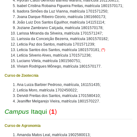
Hyoran Caius Genindo Barreto Martins, matrícula 161150815;
Isabel Cristina Robaina Figueira Freitas, matrícula 1801570171;
Isadora Simões da Luz Vianna, matrícula 1701571250;
Joana Darque Ribeiro Ozorio, matrícula 1901660173;
João Luiz Dos Santos Eguilhor, matrícula 141151114;
Joziane Zambrano Calçada, matrícula 1801570178;
Larissa Miranda da Silveira, matrícula 1701571247;
Larissia da Conceição Bezerra, matrícula 1801570182;
Leticia Paz dos Santos, matrícula 1701571239;
Leticia Santos dos Santos, matrícula 1801570181;
(
*
)
Letícia Silverio Alves, matrícula 1701571236;
Luciano Vilela, matrícula 1901560751;
Viviam Rodrigues Mônego, matrícula 1801570177.
Curso de Zootecnia
Ana Luiza Barbier Pedroso, matrícula, 161151435;
Letícia Moro, matrícula 1702450022;
Deividi Freitas dos Santos, matrícula 1701580410;
Jeaniffer Melgarejo Vieira, matrícula 1801570227.
Campus
Itaqui
(
1
)
Curso de Agronomia
Amanda Matos Leal, matrícula 1902580013;