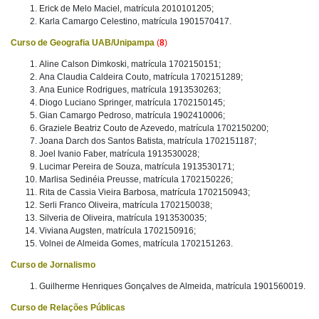
Erick de Melo Maciel, matrícula 2010101205;
Karla Camargo Celestino, matrícula 1901570417.
Curso de Geografia UAB/Unipampa
(
8
)
Aline Calson Dimkoski, matrícula 1702150151;
Ana Claudia Caldeira Couto, matrícula 1702151289;
Ana Eunice Rodrigues, matrícula 1913530263;
Diogo Luciano Springer, matrícula 1702150145;
Gian Camargo Pedroso, matrícula 1902410006;
Graziele Beatriz Couto de Azevedo, matrícula 1702150200;
Joana Darch dos Santos Batista, matrícula 1702151187;
Joel Ivanio Faber, matrícula 1913530028;
Lucimar Pereira de Souza, matrícula 1913530171;
Marlisa Sedinéia Preusse, matrícula 1702150226;
Rita de Cassia Vieira Barbosa, matrícula 1702150943;
Serli Franco Oliveira, matrícula 1702150038;
Silveria de Oliveira, matrícula 1913530035;
Viviana Augsten, matrícula 1702150916;
Volnei de Almeida Gomes, matrícula 1702151263.
Curso de Jornalismo
Guilherme Henriques Gonçalves de Almeida, matrícula 1901560019.
Curso de Relações Públicas