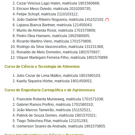
Cezar Vinicius Lago Halim, matrícula 1901560668;
Ericson Meus Oviedo, matrícula 2010200735;
Felipe Schopf, matrícula 2110103112;
João Gabriel Ribeiro Nogueira, matrícula 141152102;
(
*
)
Ligiana Bianca Bartmer, matrícula 121450043;
Murilo de Almeida Rossi, matrícula 1701570806;
Pedro Olea Hamann, matrícula 1902580005;
Ricardo Martins Viero, matrícula 1701570806;
Rodrigo da Silva Vasconcellos, matrícula 131151368;
Ronaldo de Melo Dorneles, matrícula 1801570937;
Vilquer Martegani Ferreira Filho, matrícula 1801570899.
Curso de Ciência e Tecnologia de Alimentos
Julio Cezar de Lima Mattos, matrícula 1801580103;
Kaelly Siqueira Hörbe, matrícula 1901450052;
Curso de Engenharia Cartográfica e de Agrimensura
Franciele Roberta Munieweg, matrícula 1701571038;
Gabriel Ramos Porfirio, matrícula 1701580310;
João Marcos Tameirão, matrícula 151152521;
Patrick de Souza Gomes, matrícula 1901570321;
Tiago Tellechea Pilar, matrícula 121151293;
Uemerson Soares de Andrade, matrícula 1901570855.