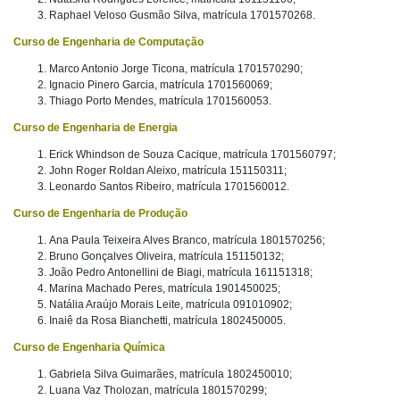
Raphael Veloso Gusmão Silva, matrícula 1701570268.
Curso de Engenharia de Computação
Marco Antonio Jorge Ticona, matrícula 1701570290;
Ignacio Pinero Garcia, matrícula 1701560069;
Thiago Porto Mendes, matrícula 1701560053.
Curso de Engenharia de Energia
Erick Whindson de Souza Cacique, matrícula 1701560797;
John Roger Roldan Aleixo, matrícula 151150311;
Leonardo Santos Ribeiro, matrícula 1701560012.
Curso de Engenharia de Produção
Ana Paula Teixeira Alves Branco, matrícula 1801570256;
Bruno Gonçalves Oliveira, matrícula 151150132;
João Pedro Antonellini de Biagi, matrícula 161151318;
Marina Machado Peres, matrícula 1901450025;
Natália Araújo Morais Leite, matrícula 091010902;
Inaiê da Rosa Bianchetti, matrícula 1802450005.
Curso de Engenharia Química
Gabriela Silva Guimarães, matrícula 1802450010;
Luana Vaz Tholozan, matrícula 1801570299;