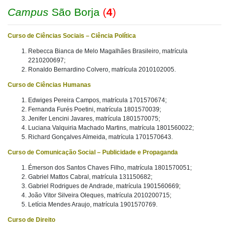
Campus
São Borja
(
4
)
Curso de Ciências Sociais – Ciência Política
Rebecca Bianca de Melo Magalhães Brasileiro, matrícula
2210200697;
Ronaldo Bernardino Colvero, matrícula 2010102005.
Curso de Ciências Humanas
Edwiges Pereira Campos, matrícula 1701570674;
Fernanda Furés Poetini, matrícula 1801570039;
Jenifer Lencini Javares, matrícula 1801570075;
Luciana Valquiria Machado Martins, matrícula 1801560022;
Richard Gonçalves Almeida, matrícula 1701570643.
Curso de Comunicação Social – Publicidade e Propaganda
Émerson dos Santos Chaves Filho, matrícula 1801570051;
Gabriel Mattos Cabral, matrícula 131150682;
Gabriel Rodrigues de Andrade, matrícula 1901560669;
João Vitor Silveira Oleques, matrícula 2010200715;
Letícia Mendes Araujo, matrícula 1901570769.
Curso de Direito