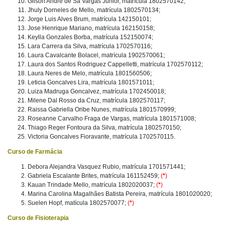
Gilson Andre de Sa Vargas Junior, matrícula 1802570142;
Jhuly Dorneles de Mello, matrícula 1802570134;
Jorge Luis Alves Brum, matrícula 142150101;
Jose Henrique Mariano, matrícula 162150158;
Keylla Gonzales Borba, matrícula 152150074;
Lara Carrera da Silva, matrícula 1702570116;
Laura Cavalcante Bolacel, matrícula 1902570061;
Laura dos Santos Rodriguez Cappelletti, matrícula 1702570112;
Laura Neres de Melo, matrícula 1801560506;
Leticia Goncalves Lira, matrícula 1801571011;
Luiza Madruga Goncalvez, matrícula 1702450018;
Milene Dal Rosso da Cruz, matrícula 1802570117;
Raissa Gabriella Oribe Nunes, matrícula 1801570999;
Roseanne Carvalho Fraga de Vargas, matrícula 1801571008;
Thiago Reger Fontoura da Silva, matrícula 1802570150;
Victoria Goncalves Fioravante, matrícula 1702570115.
Curso de Farmácia
Debora Alejandra Vasquez Rubio, matrícula 1701571441;
Gabriela Escalante Brites, matrícula 161152459;
(
*
)
Kauan Trindade Mello, matrícula 1802020037;
(
*
)
Marina Carolina Magalhães Batista Pereira, matrícula 1801020020;
Suelen Hopf, matícula 1802570077;
(
*
)
Curso de Fisioterapia