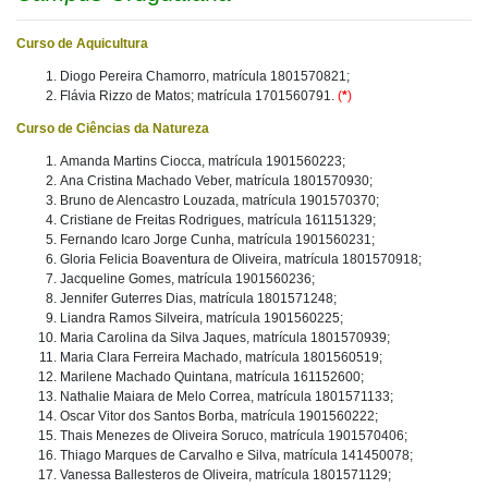
Curso de Aquicultura
Diogo Pereira Chamorro, matrícula 1801570821;
Flávia Rizzo de Matos; matrícula 1701560791.
(
*
)
Curso de Ciências da Natureza
Amanda Martins Ciocca, matrícula 1901560223;
Ana Cristina Machado Veber, matrícula 1801570930;
Bruno de Alencastro Louzada, matrícula 1901570370;
Cristiane de Freitas Rodrigues, matrícula 161151329;
Fernando Icaro Jorge Cunha, matrícula 1901560231;
Gloria Felicia Boaventura de Oliveira, matrícula 1801570918;
Jacqueline Gomes, matrícula 1901560236;
Jennifer Guterres Dias, matrícula 1801571248;
Liandra Ramos Silveira, matrícula 1901560225;
Maria Carolina da Silva Jaques, matrícula 1801570939;
Maria Clara Ferreira Machado, matrícula 1801560519;
Marilene Machado Quintana, matrícula 161152600;
Nathalie Maiara de Melo Correa, matrícula 1801571133;
Oscar Vitor dos Santos Borba, matrícula 1901560222;
Thais Menezes de Oliveira Soruco, matrícula 1901570406;
Thiago Marques de Carvalho e Silva, matrícula 141450078;
Vanessa Ballesteros de Oliveira, matrícula 1801571129;