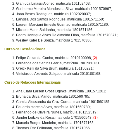
Gianluca Linassi Alonso, matrícula 161152403;
Guilherme Moreira Mendes da Silva, matrícula 1901570967;
Joao Bosco Rodrigues, matrícula 1902020037;
Laryssa Dos Santos Rodrigues, matrícula 1801571150;
Laurem Marciani Ernesto Gusmao, matrícula 1801571180;
Micaele Mann Saldanha, matrícula 1801571186;
Pedro Henrique Alves De Almeida Filho, matrícula 1701570371;
Wesley Kafer De Souza, matrícula 1701570386.
Curso de Gestão Pública
Felipe Cezar da Cunha, matrícula 2010100098;
(
2
)
Fernanda dos Santos Garcia, matrícula 1901560131;
Greick Kelli da Silva Brum, matrícula 151150221;
Vinicius de Azevedo Salgado, matrícula 2010100168.
Curso de Relações Internacionais
Ana Clara Larsen Gross Dginkel, matrícula 1801571201;
Bruna da Silva Mandu, matrícula 1801560795;
Camila Alessandra da Cruz Correa, matrícula 1901560185;
Eduarda marcon Alves, matrícula 1801560789;
Fernando de Oliveira Nunes, matrícula 161152519;
Jander Leitzke da Rosa, matrícula 1701560543;
(
3
)
Marcela Borges Monteiro, matrícula 1701571163;
Thomas Otto Follmann, matrícula 1701571066.