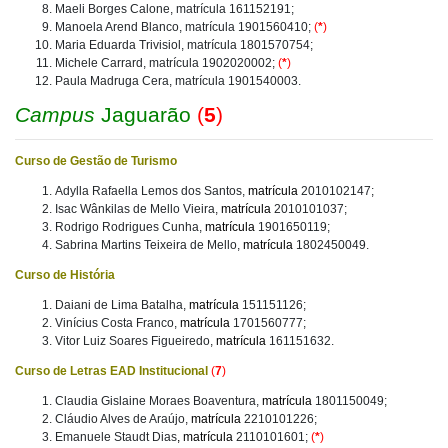
Maeli Borges Calone, matrícula 161152191;
Manoela Arend Blanco, matrícula 1901560410;
(
*
)
Maria Eduarda Trivisiol, matrícula 1801570754;
Michele Carrard, matrícula 1902020002;
(
*
)
Paula Madruga Cera, matrícula 1901540003.
Campus
Jaguarão
(
5
)
Curso de Gestão de Turismo
Adylla Rafaella Lemos dos Santos,
matrícula
2010102147;
Isac Wânkilas de Mello Vieira,
matrícula
2010101037;
Rodrigo Rodrigues Cunha,
matrícula
1901650119;
Sabrina Martins Teixeira de Mello,
matrícula
1802450049.
Curso de História
Daiani de Lima Batalha,
matrícula
151151126;
Vinícius Costa Franco,
matrícula
1701560777;
Vitor Luiz Soares Figueiredo,
matrícula
161151632.
Curso de Letras EAD Institucional
(
7
)
Claudia Gislaine Moraes Boaventura,
matrícula
1801150049;
Cláudio Alves de Araújo,
matrícula
2210101226;
Emanuele Staudt Dias
, matrícula
2110101601;
(
*
)