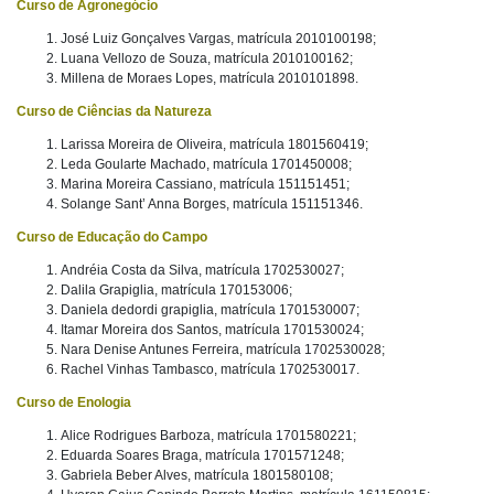
Curso de Agronegócio
José Luiz Gonçalves Vargas, matrícula 2010100198;
Luana Vellozo de Souza, matrícula 2010100162;
Millena de Moraes Lopes, matrícula 2010101898.
Curso de Ciências da Natureza
Larissa Moreira de Oliveira, matrícula 1801560419;
Leda Goularte Machado, matrícula 1701450008;
Marina Moreira Cassiano, matrícula 151151451;
Solange Sant’ Anna Borges, matrícula 151151346.
Curso de Educação do Campo
Andréia Costa da Silva, matrícula 1702530027;
Dalila Grapiglia, matrícula 170153006;
Daniela dedordi grapiglia, matrícula 1701530007;
Itamar Moreira dos Santos, matrícula 1701530024;
Nara Denise Antunes Ferreira, matrícula 1702530028;
Rachel Vinhas Tambasco, matrícula 1702530017.
Curso de Enologia
Alice Rodrigues Barboza, matrícula 1701580221;
Eduarda Soares Braga, matrícula 1701571248;
Gabriela Beber Alves, matrícula 1801580108;