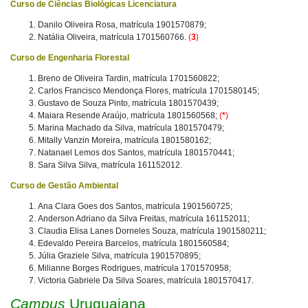
Curso de Ciências Biológicas Licenciatura
Danilo Oliveira Rosa, matrícula 1901570879;
Natália Oliveira, matrícula 1701560766.
(
3
)
Curso de Engenharia Florestal
Breno de Oliveira Tardin, matrícula 1701560822;
Carlos Francisco Mendonça Flores, matrícula 1701580145;
Gustavo de Souza Pinto, matrícula 1801570439;
Maiara Resende Araújo, matrícula 1801560568;
(
*
)
Marina Machado da Silva, matrícula 1801570479;
Mitally Vanzin Moreira, matrícula 1801580162;
Natanael Lemos dos Santos, matrícula 1801570441;
Sara Silva Silva, matrícula 161152012.
Curso de Gestão Ambiental
Ana Clara Goes dos Santos, matrícula 1901560725;
Anderson Adriano da Silva Freitas, matrícula 161152011;
Claudia Elisa Lanes Dorneles Souza, matrícula 1901580211;
Edevaldo Pereira Barcelos, matrícula 1801560584;
Júlia Graziele Silva, matrícula 1901570895;
Milianne Borges Rodrigues, matrícula 1701570958;
Victoria Gabriele Da Silva Soares, matrícula 1801570417.
Campus
Uruguaiana