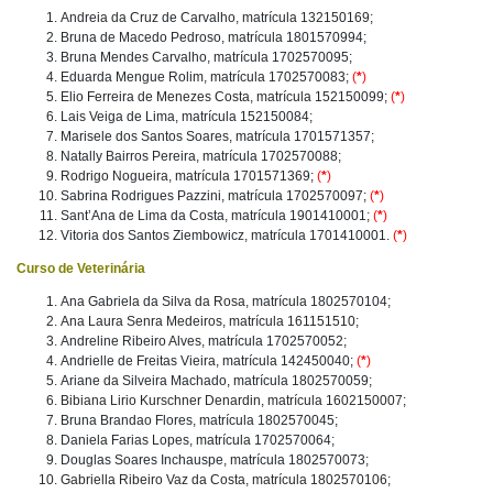
Andreia da Cruz de Carvalho, matrícula 132150169;
Bruna de Macedo Pedroso, matrícula 1801570994;
Bruna Mendes Carvalho, matrícula 1702570095;
Eduarda Mengue Rolim, matrícula 1702570083;
(
*
)
Elio Ferreira de Menezes Costa, matrícula 152150099;
(
*
)
Lais Veiga de Lima, matrícula 152150084;
Marisele dos Santos Soares, matrícula 1701571357;
Natally Bairros Pereira, matrícula 1702570088;
Rodrigo Nogueira, matrícula 1701571369;
(
*
)
Sabrina Rodrigues Pazzini, matrícula 1702570097;
(
*
)
Sant’Ana de Lima da Costa, matrícula 1901410001;
(
*
)
Vitoria dos Santos Ziembowicz, matrícula 1701410001.
(
*
)
Curso de Veterinária
Ana Gabriela da Silva da Rosa, matrícula 1802570104;
Ana Laura Senra Medeiros, matrícula 161151510;
Andreline Ribeiro Alves, matrícula 1702570052;
Andrielle de Freitas Vieira, matrícula 142450040;
(
*
)
Ariane da Silveira Machado, matrícula 1802570059;
Bibiana Lirio Kurschner Denardin, matrícula 1602150007;
Bruna Brandao Flores, matrícula 1802570045;
Daniela Farias Lopes, matrícula 1702570064;
Douglas Soares Inchauspe, matrícula 1802570073;
Gabriella Ribeiro Vaz da Costa, matrícula 1802570106;