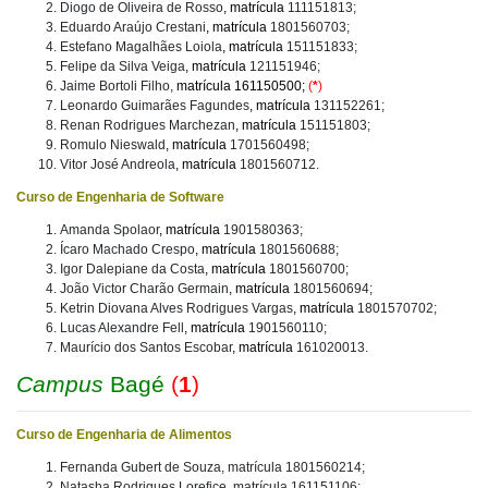
Diogo de Oliveira de Rosso
, matrícula
111151813;
Eduardo Araújo Crestani
, matrícula
1801560703;
Estefano Magalhães Loiola
, matrícula
151151833;
Felipe da Silva Veiga
, matrícula
121151946;
Jaime Bortoli Filho,
matrícula 161150500;
(
*
)
Leonardo Guimarães Fagundes
, matrícula
131152261;
Renan Rodrigues Marchezan
, matrícula
151151803;
Romulo Nieswald
, matrícula
1701560498;
Vitor José Andreola
, matrícula
1801560712.
Curso de Engenharia de Software
Amanda Spolaor
, matrícula
1901580363;
Ícaro Machado Crespo
, matrícula
1801560688;
Igor Dalepiane da Costa
, matrícula
1801560700;
João Victor Charão Germain
, matrícula
1801560694;
Ketrin Diovana Alves Rodrigues Vargas
, matrícula
1801570702;
Lucas Alexandre Fell
, matrícula
1901560110;
Maurício dos Santos Escobar
, matrícula
161020013.
Campus
Bagé
(
1
)
Curso de Engenharia de Alimentos
Fernanda Gubert de Souza, matrícula 1801560214;
Natasha Rodrigues Lorefice, matrícula 161151106;