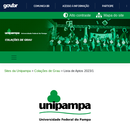
Pular
COMUNICA BR
ACESSO À INFORMAÇÃO
PARTICIPE
LE
para
o
IR
Alto contraste
Mapa do site
PARA
conteúdo
O
CONTEÚDO
Sites da Unipampa
>
Colações de Grau
>
Lista de Aptos 2023/1