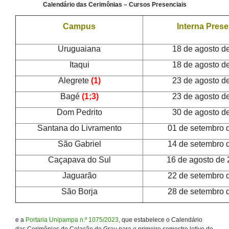
Calendário das Cerimônias – Cursos Presenciais
Campus
Interna Prese
Uruguaiana
18 de agosto d
Itaqui
18 de agosto d
Alegrete
(1)
23 de agosto d
Bagé
(1;3)
23 de agosto d
Dom Pedrito
30 de agosto d
Santana do Livramento
01 de setembro 
São Gabriel
14 de setembro 
Caçapava do Sul
16 de agosto de
Jaguarão
22 de setembro 
São Borja
28 de setembro 
e a
Portaria Unipampa n.º 1075/2023
, que estabelece o Calendário
das Cerimônias de Colação de Grau para o primeiro semestre letivo de