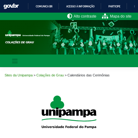
Pular
COMUNICA BR
ACESSO À INFORMAÇÃO
PARTICIPE
LE
para
o
IR
Alto contraste
Mapa do site
PARA
conteúdo
O
CONTEÚDO
Sites da Unipampa
>
Colações de Grau
>
Calendários das Cerimônias