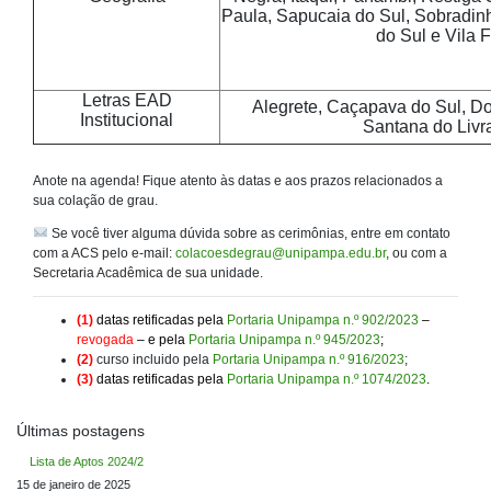
Paula, Sapucaia do Sul, Sobradinh
do Sul e Vila F
Letras EAD
Alegrete, Caçapava do Sul, Do
Institucional
Santana do Liv
Anote na agenda! Fique atento às datas e aos prazos relacionados a
sua colação de grau.
Se você tiver alguma dúvida sobre as cerimônias, entre em contato
com a ACS pelo e-mail:
colacoesdegrau@unipampa.edu.br
, ou com a
Secretaria Acadêmica de sua unidade.
(1)
datas retificadas pela
Portaria Unipampa n.º 902/2023
–
revogada
– e pela
Portaria Unipampa n.º 945/2023
;
(2)
curso incluido pela
Portaria Unipampa n.º 916/2023
;
(3)
datas retificadas pela
Portaria Unipampa n.º 1074/2023
.
Últimas postagens
Lista de Aptos 2024/2
15 de janeiro de 2025