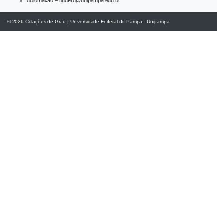
diplomação – nuderd@unipampa.edu.br
© 2026
Colações de Grau
|
Universidade Federal do Pampa - Unipampa