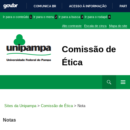
COMUNICA BR
ACESSO À INFORMAÇÃO
PARTI
IR
Ir
Ir
Ir
Ir para o conteúdo
1
Ir para o menu
2
Ir para a busca
3
Ir para o rodapé
4
PARA
para
para
para
O
Alto contraste
Escala de cinza
Mapa do site
CONTEÚDO
conteúdo
menu
menu
superior
lateral
Comissão de
Ética
Ir
Pesquisar
para
MENU
rodapé
PRINCI
Sites da Unipampa
>
Comissão de Ética
>
Nota
Notas