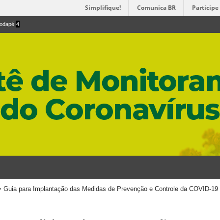
Simplifique!
Comunica BR
Participe
 rodapé
4
>
Guia para Implantação das Medidas de Prevenção e Controle da COVID-19 n