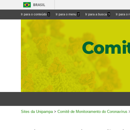
BRASIL
Ir
Ir
Ir para o conteúdo
1
Ir para o menu
2
Ir para a busca
3
Ir para o
para
para
conteúdo
menu
superior
Ir
Pesquisar
para
rodapé
Sites da Unipampa
>
Comitê de Monitoramento do Coronavírus