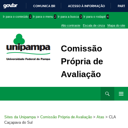
COMUNICA BR
ACESSO À INFORMAÇÃO
PARTI
IR
Ir
Ir
Ir
Ir para o conteúdo
1
Ir para o menu
2
Ir para a busca
3
Ir para o rodapé
4
PARA
para
para
para
O
Alto contraste
Escala de cinza
Mapa do site
CONTEÚDO
conteúdo
menu
menu
superior
lateral
Comissão
Própria de
Avaliação
Ir
Pesquisar
para
MENU
rodapé
PRINCI
Sites da Unipampa
>
Comissão Própria de Avaliação
>
Atas
>
CLA
Caçapava do Sul