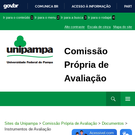
COMUNICA BR
ACESSO À INFORMAÇÃO
PARTI
IR
Ir
Ir
Ir
Ir para o conteúdo
1
Ir para o menu
2
Ir para a busca
3
Ir para o rodapé
4
PARA
para
para
para
O
Alto contraste
Escala de cinza
Mapa do site
CONTEÚDO
conteúdo
menu
menu
superior
lateral
Comissão
Própria de
Avaliação
Ir
Pesquisar
para
MENU
rodapé
PRINCI
Sites da Unipampa
>
Comissão Própria de Avaliação
>
Documentos
>
Instrumentos de Avaliação